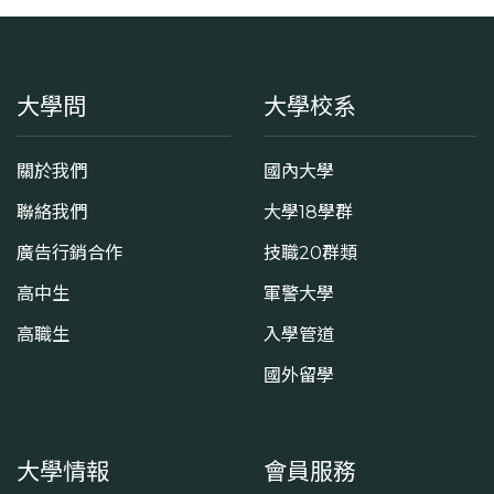
大學問
大學校系
關於我們
國內大學
聯絡我們
大學18學群
廣告行銷合作
技職20群類
高中生
軍警大學
高職生
入學管道
國外留學
大學情報
會員服務