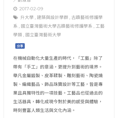
2017-02-09
升大學
,
建築與設計學群
,
古蹟藝術修護學
系
,
國立臺灣藝術大學古蹟藝術修護學系
,
工藝
學類
,
國立臺灣藝術大學
分享
在機械自動化大量生產的時代，「工藝」除了
帶有「手工」的意涵，更提升到藝術的境界。
舉凡金屬鍛製、皮革鞣製、雕刻藝術、陶瓷燒
製、編織藝品、飾品珠寶設計等工藝，皆是專
業且具獨特性的一項技藝。工藝品也從過去的
生活器具，轉化成現今對於美的感受與體驗，
時刻豐富人類生活與文化內涵。