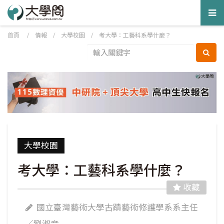
Tog
nav
首頁
/
情報
/
大學校園
/
考大學：工藝科系學什麼？
大學校園
考大學：工藝科系學什麼？
收藏
國立臺灣藝術大學古蹟藝術修護學系系主任
／劉淑音