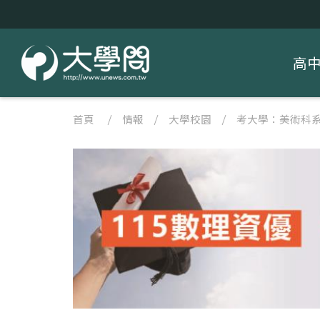
高
首頁
/
情報
/
大學校園
/
考大學：美術科