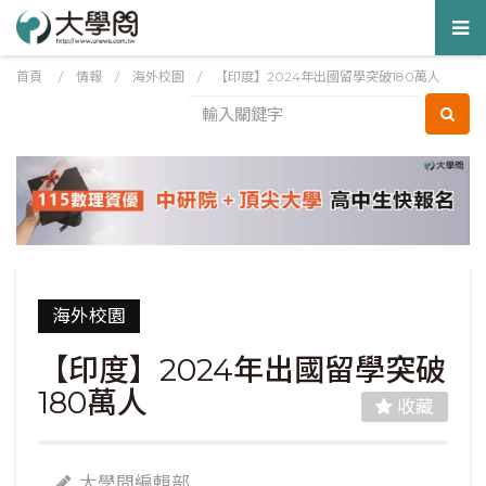
Tog
nav
首頁
/
情報
/
海外校園
/
【印度】2024年出國留學突破180萬人
海外校園
【印度】2024年出國留學突破
180萬人
收藏
大學問編輯部