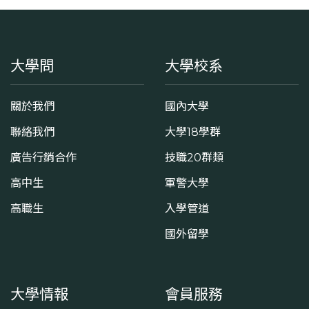
大學問
大學校系
關於我們
國內大學
聯絡我們
大學18學群
廣告行銷合作
技職20群類
高中生
軍警大學
高職生
入學管道
國外留學
大學情報
會員服務