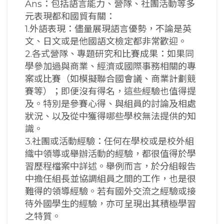
Ans：包括語言能力、營隊、社團活動等多
元表現都和國貿有關：
1.外語表現：儘量展現語言優勢，不論是英
文、日文或是他國語文檢定都非常歡迎。
2.各式營隊、專題研究和比賽成果：如果同
學參加過與商業、經濟或國際事務相關的專
案或比賽（如模擬聯合國會議、商業計劃競
賽等）；即便沒有得名，這些經驗也值得提
及。特別是參賽心得、與組員的討論及相處
狀況、以及從中獲得哪些學校無法提供的知
識。
3.社團或活動經驗：任何在學校或是校外組
織中領導或舉辦活動的經驗，都很值得於學
習歷程檔案中詳述。舉例而言，於分組報告
中擔任組長並協調組員之間的工作，也是很
難得的領導經驗。若有國外交流之經驗或接
待外國學生的經驗，亦可呈現出其積極學習
之特質。