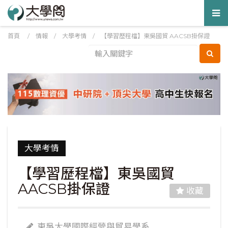
Tog
nav
首頁
/
情報
/
大學考情
/
【學習歷程檔】東吳國貿 AACSB掛保證
大學考情
【學習歷程檔】東吳國貿
AACSB掛保證
收藏
東吳大學國際經營與貿易學系