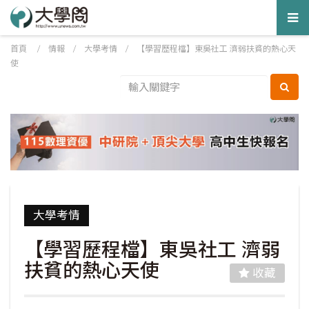
Tog
nav
首頁
/
情報
/
大學考情
/
【學習歷程檔】東吳社工 濟弱扶貧的熱心天
使
大學考情
【學習歷程檔】東吳社工 濟弱
扶貧的熱心天使
收藏