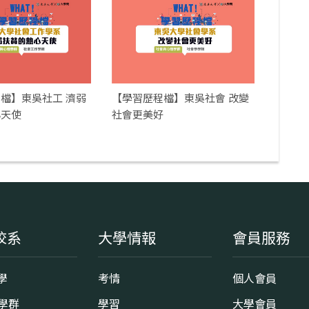
】東吳社工 濟弱
【學習歷程檔】東吳社會 改變
心天使
社會更美好
校系
大學情報
會員服務
學
考情
個人會員
8學群
學習
大學會員