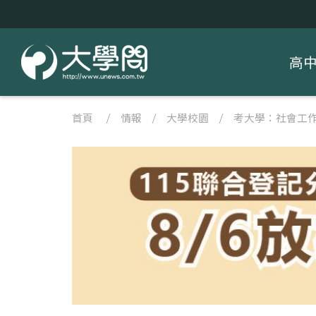
高
首頁
/
情報
/
大學校園
/
考大學：社會工