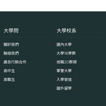
大學問
大學校系
關於我們
國內大學
聯絡我們
大學18學群
廣告行銷合作
技職20群類
高中生
軍警大學
高職生
入學管道
國外留學