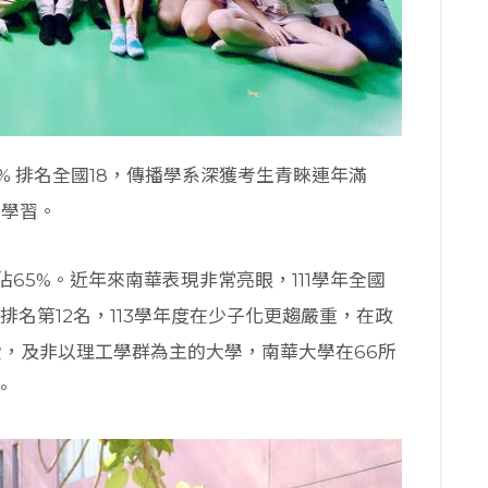
% 排名全國18，傳播學系深獲考生青睞連年滿
的學習。
65%。近年來南華表現非常亮眼，111學年全國
率排名第12名，113學年度在少子化更趨嚴重，在政
費，及非以理工學群為主的大學，南華大學在66所
。