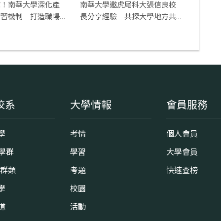
業！南華大學深化產
南華大學邀虎尾科大張信良校
實習機制 打造職場
長分享經驗 共探大學地方共
好新典範
校系
大學情報
會員服務
學
考情
個人會員
8學群
學習
大學會員
0群類
考題
快速查榜
學
校園
道
活動