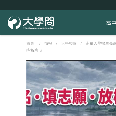
高
首頁
/
情報
/
大學校園
/
南華大學招生亮眼 
排名第18