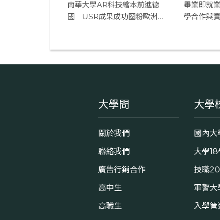
南華大學AR科技繪本前進德
畢業即就
國 USR成果成功圈粉歐洲萌
學合作與
娃
即戰力
大學問
大學
關於我們
國內大
聯絡我們
大學1
廣告行銷合作
技職2
高中生
軍警大
高職生
入學管