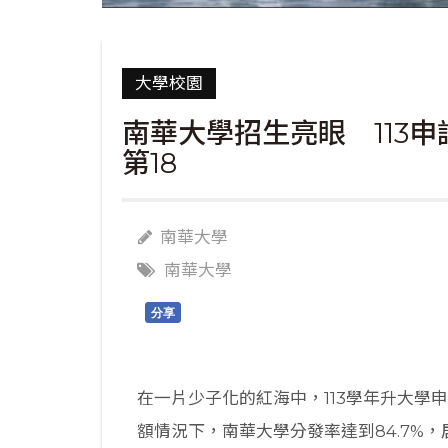
大學校園
南華大學招生亮眼 113申
第18
南華大學
南華大學
分享
在一片少子化的紅海中，113學年升大學申
額情況下，南華大學分發率達到84.7%，