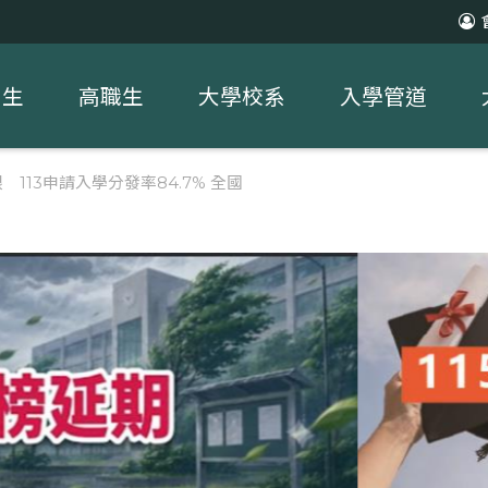
中生
高職生
大學校系
入學管道
113申請入學分發率84.7% 全國