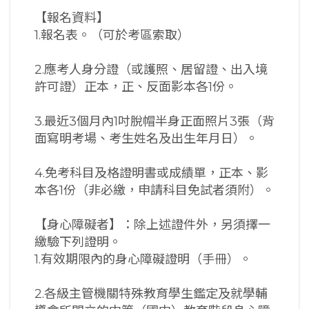
【報名資料】
1.報名表。（可於考區索取）
2.應考人身分證（或護照、居留證、出入境
許可證）正本，正、反面影本各1份。
3.最近3個月內1吋脫帽半身正面照片3張（背
面寫明考場、考生姓名及出生年月日）。
4.免考科目及格證明書或成績單，正本、影
本各1份（非必繳，申請科目免試者須附）。
【身心障礙者】：除上述證件外，另須擇一
繳驗下列證明。
1.有效期限內的身心障礙證明（手冊）。
2.各級主管機關特殊教育學生鑑定及就學輔