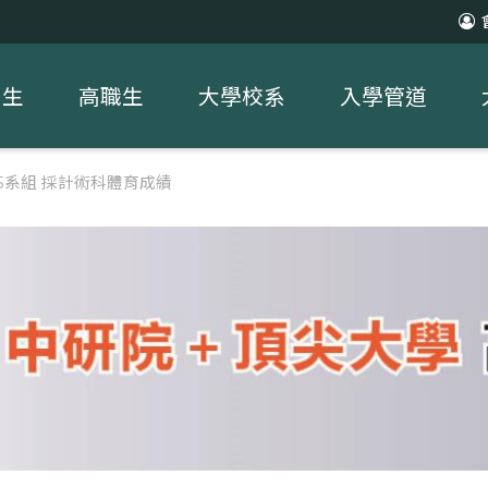
中生
高職生
大學校系
入學管道
】5系組 採計術科體育成績