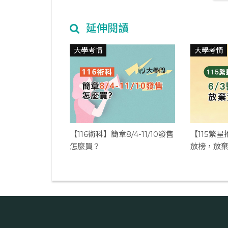
延伸閱讀
大學考情
大學考情
【116術科】簡章8/4-11/10發售
【115繁星
怎麼買？
放榜，放