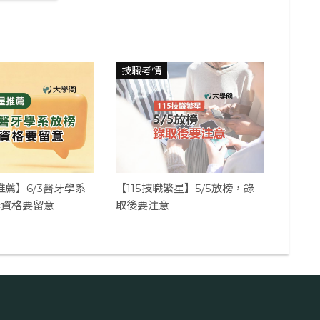
技職考情
推薦】6/3醫牙學系
【115技職繁星】5/5放榜，錄
棄資格要留意
取後要注意