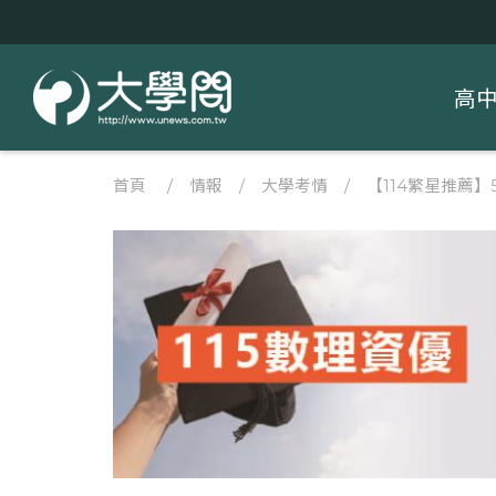
高
首頁
/
情報
/
大學考情
/
【114繁星推薦