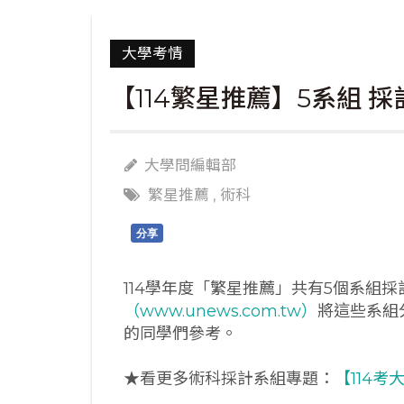
大學考情
【114繁星推薦】5系組 
大學問編輯部
繁星推薦
,
術科
分享
114學年度「繁星推薦」共有5個系組
（www.unews.com.tw）
將這些系組
的同學們參考。
★看更多術科採計系組專題：
【114