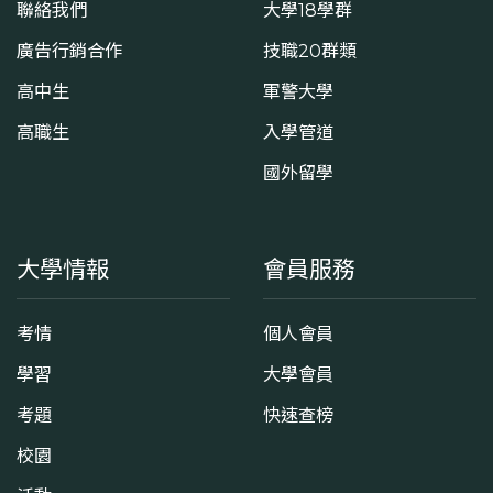
聯絡我們
大學18學群
廣告行銷合作
技職20群類
高中生
軍警大學
高職生
入學管道
國外留學
大學情報
會員服務
考情
個人會員
學習
大學會員
考題
快速查榜
校園