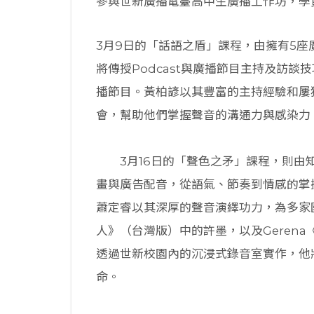
參與世新廣播電臺高中生廣播工作坊，學
3月9日的「話語之盾」課程，由擁有5
將傳授Podcast與廣播節目主持及訪
播節目。黃柏諺以其豐富的主持經驗和屢
會，幫助他們掌握聲音的溝通力與感染力
3月16日的「聲色之矛」課程，則由知
畫與廣告配音，從語氣、節奏到情感的掌
蕭定睿以其深厚的聲音演繹功力，為多家
人》（台灣版）中的許墨，以及Geren
透過世新校園內的沉浸式錄音室實作，他
命。