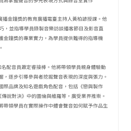
員將掌握聲音的多元表現方式與錄音室實作
座廣播金鐘獎的教育廣播電臺主持人黃柏諺授課。他
談技巧，並指導學員錄製音樂訪談播客節目及影音直
獲金鐘獎的專業實力，為學員提供難得的指導機
。
名配音員蕭定睿接棒。他將帶領學員親身體驗動
握，逐步引導參與者挖掘聲音表現的深度與張力。
國際品牌及知名遊戲角色配音，包括《戀與製作
a《傳說對決》中的圖倫與維羅等，廣受業界推崇。
將帶領學員在實際操作中體會聲音如何賦予作品生