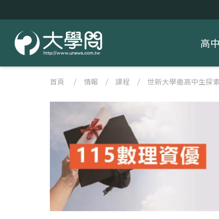
高
首頁
/
情報
/
課程
/
世新大學邀高中生探