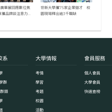
公廣畢展回應數位焦
世新大學攜75家企業徵才 校
團隊攜品牌談注意力經
園現場釋出逾3千職缺
校系
大學情報
會員服務
學
考情
個人會員
8學群
學習
大學會員
0群類
考題
快速查榜
學
校園
道
活動