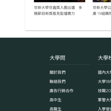
世新大學世鑫獎入圍出爐 多
世新大學
機節目新獎看見製播實力
慮 19組
濟
大學問
大學
關於我們
國內大
聯絡我們
大學1
廣告行銷合作
技職2
高中生
軍警大
高職生
入學管