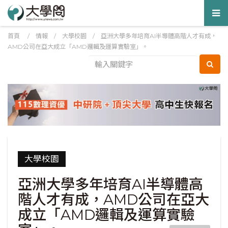
Tog
nav
首頁
/
情報
/
大學校園
/
亞洲大學多年培育AI半導體高階人才有成，
AMD公司在亞大成立「AMD邏輯及運算實驗室」。
大學校園
亞洲大學多年培育AI半導體高
階人才有成，AMD公司在亞大
成立「AMD邏輯及運算實驗