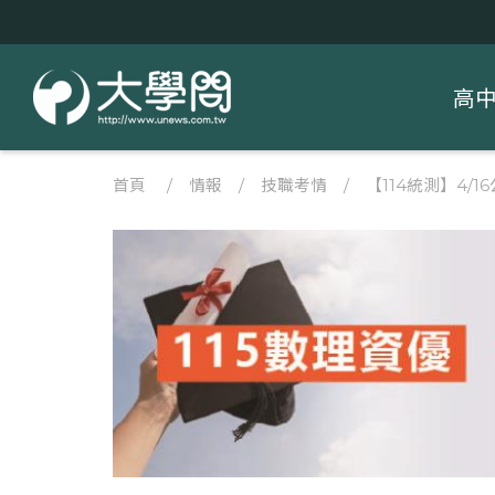
高
首頁
/
情報
/
技職考情
/
【114統測】4/