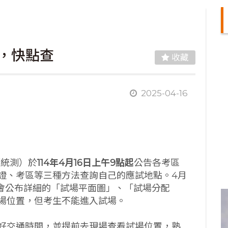
場，快點查
收藏
2025-04-16
（統測）於
114
年4
月16
日上午9
點起
公告各考區
證、考區等三種方法查詢自己的應試地點。4月
處會公布詳細的「試場平面圖」、「試場分配
場位置，但考生不能進入試場。
好交通時間，並提前去現場查看試場位置，熟