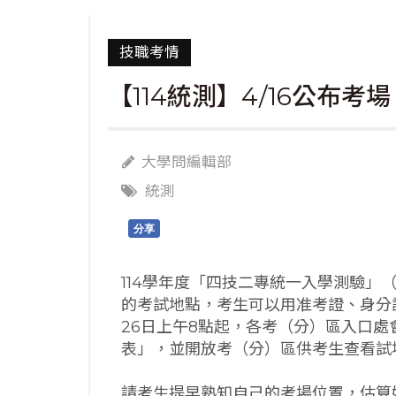
技職考情
【114統測】4/16公布考
大學問編輯部
統測
分享
114學年度「四技二專統一入學測驗」
的考試地點，考生可以用准考證、身分
26日上午8點起，各考（分）區入口
表」，並開放考（分）區供考生查看試
請考生提早熟知自己的考場位置，估算