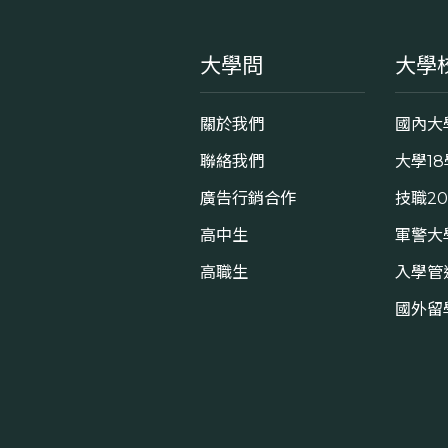
大學問
大學
關於我們
國內大
聯絡我們
大學1
廣告行銷合作
技職2
高中生
軍警大
高職生
入學管
國外留