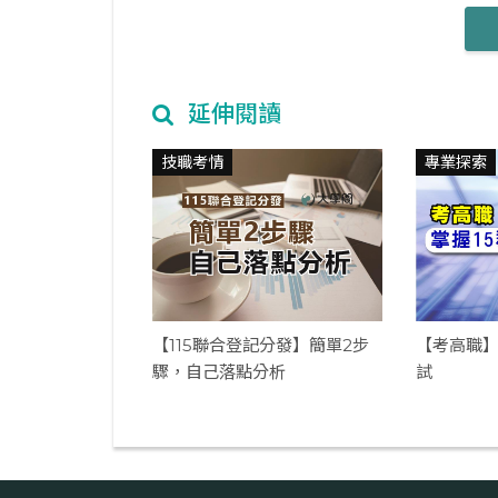
延伸閱讀
技職考情
專業探索
【115聯合登記分發】簡單2步
【考高職】
驟，自己落點分析
試