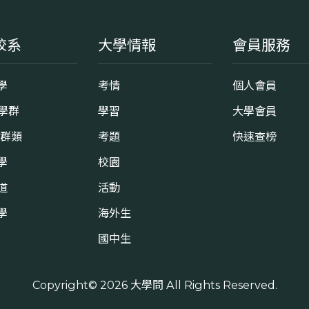
校系
大學情報
會員服務
學
考情
個人會員
8學群
學習
大學會員
0群類
考題
快速查榜
學
校園
道
活動
學
海外生
國中生
Copyright© 2026
大學問
All Rights Reserved.