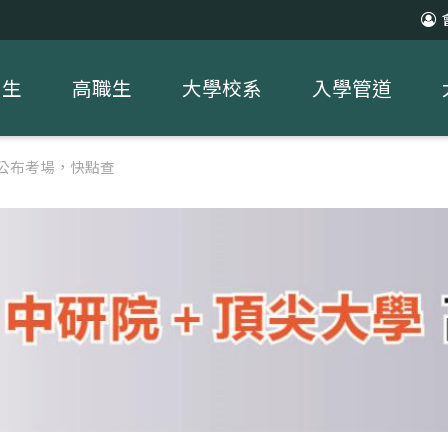
中生
高職生
大學校系
入學管道
16公布考場，快點查