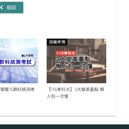
返回
技職考情
掌握15群科統測考
【116考科大】3大變革重點 懶
人包一次懂