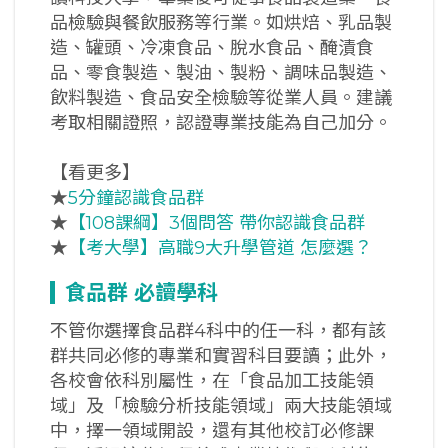
品檢驗與餐飲服務等行業。如烘焙、乳品製
造、罐頭、冷凍食品、脫水食品、醃漬食
品、零食製造、製油、製粉、調味品製造、
飲料製造、食品安全檢驗等從業人員。建議
考取相關證照，認證專業技能為自己加分。
【看更多】
★
5分鐘認識食品群
★
【108課綱】3個問答 帶你認識食品群
★
【考大學】高職9大升學管道 怎麼選？
食品群
必讀學科
不管你選擇食品群4科中的任一科，都有該
群共同必修的專業和實習科目要讀；此外，
各校會依科別屬性，在「食品加工技能領
域」及「檢驗分析技能領域」兩大技能領域
中，擇一領域開設，還有其他校訂必修課