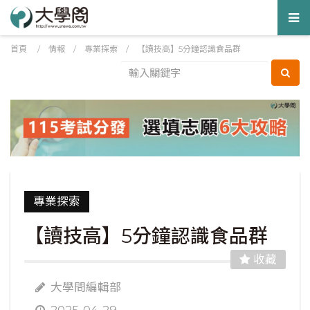
Tog
nav
首頁
/
情報
/
專業探索
/
【讀技高】5分鐘認識食品群
專業探索
【讀技高】5分鐘認識食品群
收藏
大學問編輯部
2025-04-29