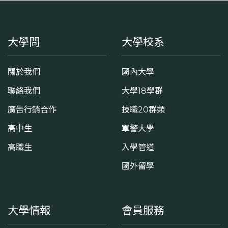
大學問
大學校系
關於我們
國內大學
聯絡我們
大學18學群
廣告行銷合作
技職20群類
高中生
軍警大學
高職生
入學管道
國外留學
大學情報
會員服務