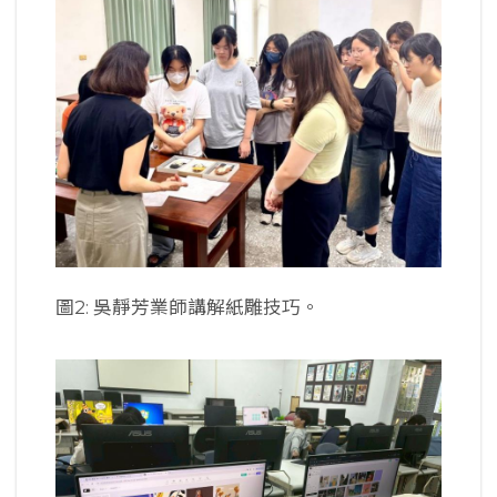
圖2: 吳靜芳業師講解紙雕技巧。