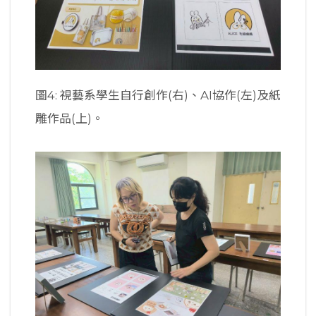
圖4: 視藝系學生自行創作(右)、AI協作(左)及紙
雕作品(上)。