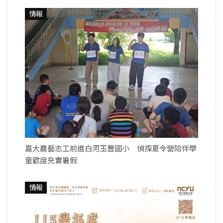
情報
嘉大農藝志工前進白河玉豐國小 偵探夏令營陪伴學
童歡度充實暑假
情報