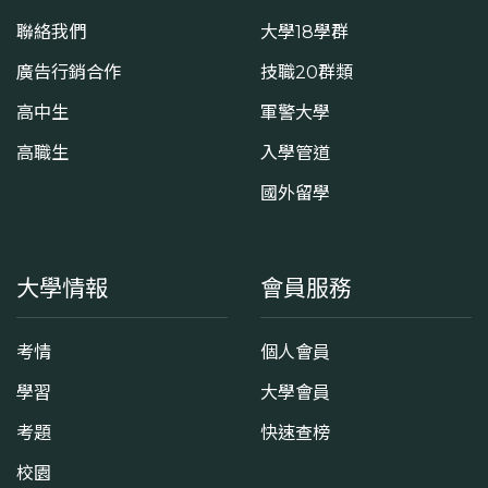
聯絡我們
大學18學群
廣告行銷合作
技職20群類
高中生
軍警大學
高職生
入學管道
國外留學
大學情報
會員服務
考情
個人會員
學習
大學會員
考題
快速查榜
校園