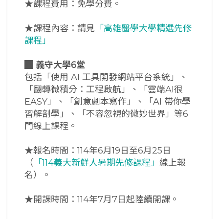
★課程費用：免學分費。
★課程內容：請見
「高雄醫學大學精選先修
課程」
█
義守大學6堂
包括「使用 AI 工具開發網站平台系統」、
「翻轉微積分：工程啟航」、「雲端AI很
EASY」、「創意劇本寫作」、「AI 帶你學
習解剖學」、「不容忽視的微妙世界」等6
門線上課程。
★報名時間：114年6月19日至6月25日
（
「114義大新鮮人暑期先修課程」
線上報
名）。
★開課時間：114年7月7日起陸續開課。