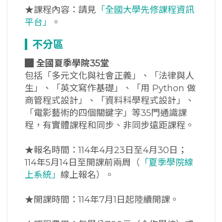
★課程內容：請見
「全國大學先修課程資訊
平台」
。
不分區
█
全國夏季學院35堂
包括「多元文化與社會正義」、「法律與人
生」、「英文寫作基礎」、「用 Python 做
商管程式設計」、「資料科學程式設計」、
「電影藝術的四個關鍵字」等35門通識課
程，有實體課程和同步、非同步遠距課程。
★報名時間：114年4月23日至4月30日；
114年5月14日至開課前兩周（
「夏季學院線
上系統」
線上報名）。
★開課時間：114年7月1日起陸續開課。