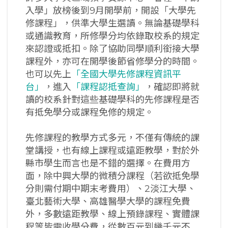
入學」放榜後到9月開學前，開設「大學先
修課程」，供準大學生選讀。無論基礎學科
或通識教育，所修學分均依錄取校系的規定
來認證或抵扣。除了協助同學順利銜接大學
課程外，亦可在開學後節省修學分的時間。
也可以先上
「全國大學先修課程資訊平
台」
，進入
「課程認抵查詢」
，確認即將就
讀的校系針對這些基礎學科的先修課程是否
有抵免學分或課程免修的規定。
先修課程的教學方式多元，不僅有傳統的課
堂講授，也有線上課程或遠距教學，對於外
縣市學生而言也是不錯的選擇。在費用方
面，除中興大學的微積分課程（若欲抵免學
分則需付期中期末考費用）、2淡江大學、
臺北藝術大學、高雄醫學大學的課程免費
外，多數遠距教學、線上預錄課程、實體課
程等皆需收學分費，從數百元到幾千元不