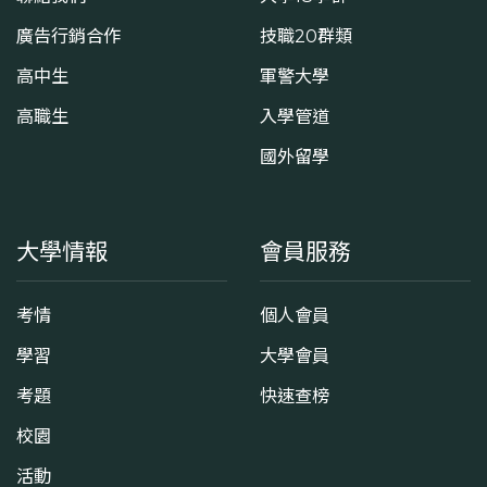
廣告行銷合作
技職20群類
高中生
軍警大學
高職生
入學管道
國外留學
大學情報
會員服務
考情
個人會員
學習
大學會員
考題
快速查榜
校園
活動