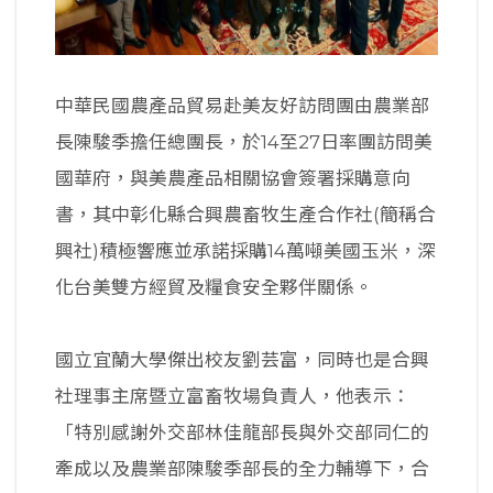
中華民國農產品貿易赴美友好訪問團由農業部
長陳駿季擔任總團長，於14至27日率團訪問美
國華府，與美農產品相關協會簽署採購意向
書，其中彰化縣合興農畜牧生產合作社(簡稱合
興社)積極響應並承諾採購14萬噸美國玉米，深
化台美雙方經貿及糧食安全夥伴關係。
國立宜蘭大學傑出校友劉芸富，同時也是合興
社理事主席暨立富畜牧場負責人，他表示：
「特別感謝外交部林佳龍部長與外交部同仁的
牽成以及農業部陳駿季部長的全力輔導下，合