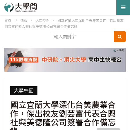
Tog
nav
首頁
/
情報
/
大學校園
/
國立宜蘭大學深化台美農業合作，傑出校友
劉芸富代表合興社與美德隆公司簽署合作備忘錄
大學校園
國立宜蘭大學深化台美農業合
作，傑出校友劉芸富代表合興
社與美德隆公司簽署合作備忘