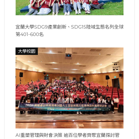
宜蘭大學SDG9產業創新、SDG15陸域生態名列全球
第401-600名
大學校園
AI重塑管理與財會決策 逾百位學者齊聚宜蘭探討管