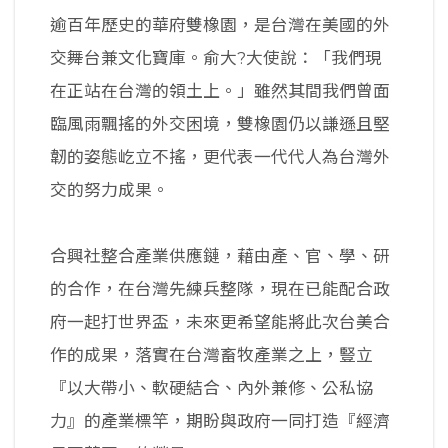
逾百年歷史的華府雙橡園，是台灣在美國的外
交舞台兼文化寶庫。俞大?大使說：「我們現
在正站在台灣的領土上。」雖然其間我們曾面
臨風雨飄搖的外交困境，雙橡園仍以謙遜且堅
韌的姿態屹立不搖，更代表一代代人為台灣外
交的努力成果。
合興社整合產業供應鏈，藉由產、官、學、研
的合作，在台灣先練兵整隊，現在已能配合政
府一起打世界盃，未來更希望能將此次台美合
作的成果，落實在台灣畜牧產業之上，豎立
『以大帶小、軟硬結合、內外兼修、公私協
力』的產業標竿，期盼與政府一同打造『經濟