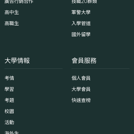
廣告行銷合作
技職20群類
高中生
軍警大學
高職生
入學管道
國外留學
大學情報
會員服務
考情
個人會員
學習
大學會員
考題
快速查榜
校園
活動
海外生