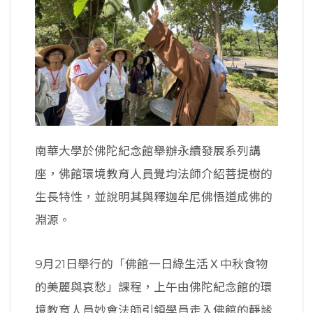
南華大學於佛陀紀念館舉辦永續發展系列講
座，佛館環境教育人員覺均法師介紹菩提樹的
生長特性，並說明其與釋迦牟尼佛悟道成佛的
淵源。
9月21日舉行的「佛館一日綠生活Ｘ中秋食物
的美麗與哀愁」課程，上午由佛陀紀念館的環
境教育人員妙會法師引領學員走入佛館的靜謐