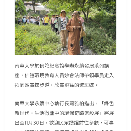
南華大學於佛陀紀念館舉辦永續發展系列講
座，佛館環境教育人員妙會法師帶領學員走入
祇園區賞蝶步道，欣賞飛舞的紫斑蝶。
南華大學永續中心執行長蕭雅柏指出，「綠色
新世代‧生活微塵中的環保奇蹟常設展」將展
出至11月30日，歡迎民眾踴躍前往參觀，可事