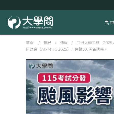
高
首頁
/
情報
/
情報
/
亞洲大學主辦「2025
研討會（AIxMHC 2025）」連續3天圓滿落幕。