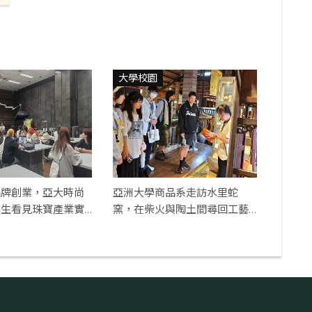
大學校園
品牌創業，亞大時尚
亞洲大學商品系走訪水里蛇
學生看見珠寶產業實
窯，在柴火與陶土間尋回工藝
初心