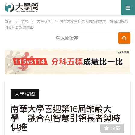
Tog
nav
首頁
/
情報
/
大學校園
/
南華大學喜迎第16屆樂齡大學 融合AI智慧
引領長者與時俱進
大學校園
南華大學喜迎第16屆樂齡大
學 融合AI智慧引領長者與時
俱進
收藏