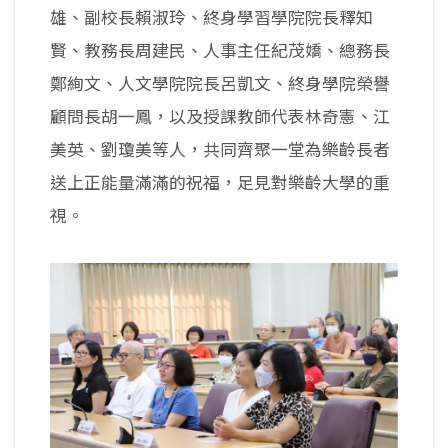
雄、副校長賴淑玲、終身學習學院院長釋知
賢、教務長周建民、人事主任紀茂嬌、總務長
鄭絢文、人文學院院長呂凱文、終身學院榮譽
顧問長胡一鳳，以及授課教師代表林奇憲、江
美英、劉瓊美等人，共同齊聚一堂為樂齡長者
送上正能量滿滿的祝福，足見對樂齡大學的重
視。