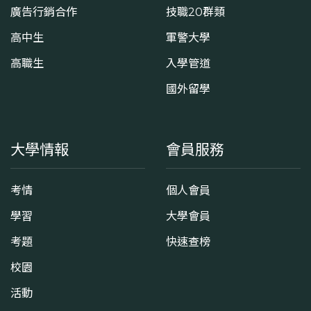
廣告行銷合作
技職20群類
高中生
軍警大學
高職生
入學管道
國外留學
大學情報
會員服務
考情
個人會員
學習
大學會員
考題
快速查榜
校園
活動