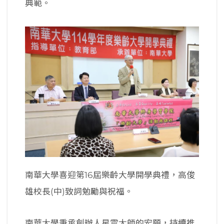
典範。
南華大學喜迎第16屆樂齡大學開學典禮，高俊
雄校長(中)致詞勉勵與祝福。
南華大學秉承創辦人星雲大師的宏願，持續推