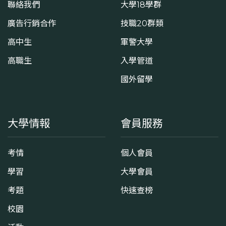
聯絡我們
大學18學群
廣告行銷合作
技職20群類
高中生
軍警大學
高職生
入學管道
國外留學
大學情報
會員服務
考情
個人會員
學習
大學會員
考題
快速查榜
校園