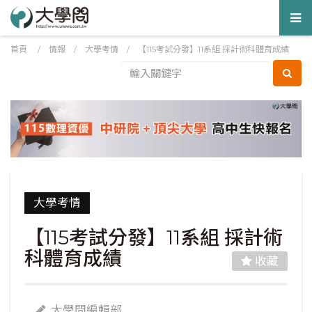
Tog
nav
首頁
/
情報
/
大學考情
/
【115考試分發】11系組 採計術科體育成績
大學考情
【115考試分發】11系組 採計術
科體育成績
收藏
大學問編輯部