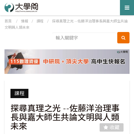
Tog
nav
首頁
/
情報
/
課程
/
探尋真理之光 --佐藤洋治理事長與嘉大師生共論
文明與人類未來
課程
探尋真理之光 --佐藤洋治理事
長與嘉大師生共論文明與人類
未來
收藏