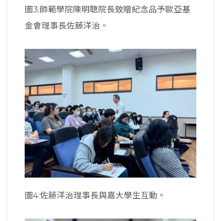
圖3:師範學院陳明聰院長致贈紀念品予歐亞基
金會理事長佐藤洋治。
圖4:佐藤洋治理事長與嘉大學生互動。