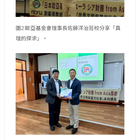
圖2:歐亞基金會理事長佐藤洋治蒞校分享「真
理的探求」。