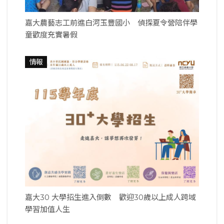
嘉大農藝志工前進白河玉豐國小 偵探夏令營陪伴學
童歡度充實暑假
情報
嘉大30 大學招生進入倒數 歡迎30歲以上成人跨域
學習加值人生