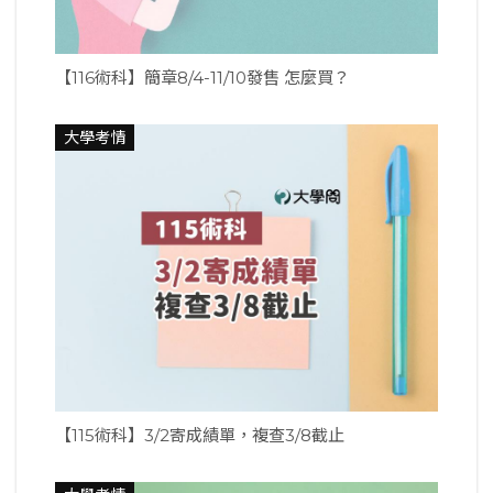
【116術科】簡章8/4-11/10發售 怎麼買？
大學考情
【115術科】3/2寄成績單，複查3/8截止