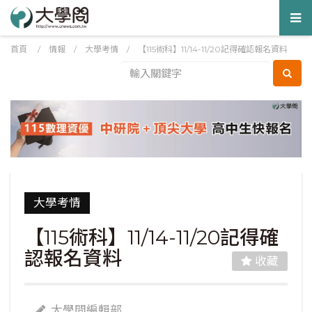
Tog
nav
首頁
/
情報
/
大學考情
/
【115術科】11/14-11/20記得確認報名資料
大學考情
【115術科】11/14-11/20記得確
認報名資料
收藏
大學問編輯部