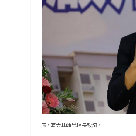
圖3:嘉大林翰謙校長致詞。