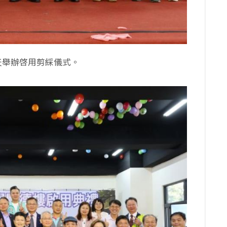
天舉辦啓用剪綵儀式。