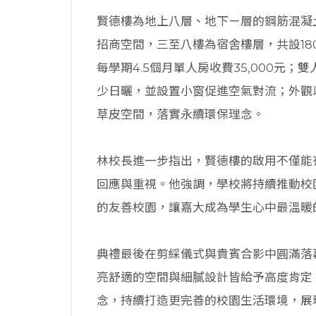
賢德樓為地上八層、地下ㄧ層的鋼筋混凝
招商空間，三至八樓為宿舍樓層，共設18
每學期4.5個月單人房收費35,000元；
少日曬，並設置小窗促進空氣對流；外觀
草皮空間，落實永續環保理念。
林校長進一步指出，賢德樓的啟用不僅能
回應與重視。他強調，學校將持續推動校
的友善校園，讓嘉大成為學生心中最溫暖
典禮最後在剪綵儀式與貴賓合影中圓滿落
亮舒適的空間與細膩設計皆給予高度肯定
念，持續打造更完善的校園生活環境，展