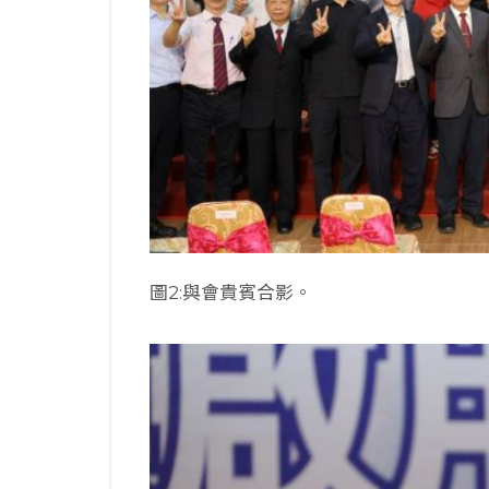
圖2:與會貴賓合影。