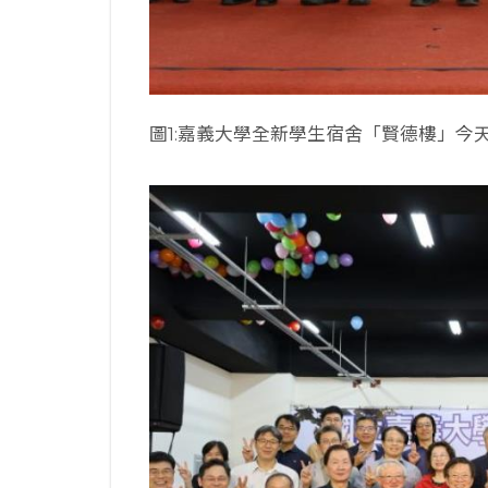
圖1:嘉義大學全新學生宿舍「賢德樓」今