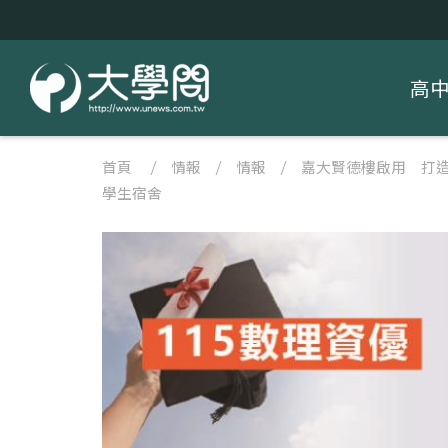
高
首頁
/
情報
/
情報
/
嘉大賢德樓啟用 打
學生宿舍