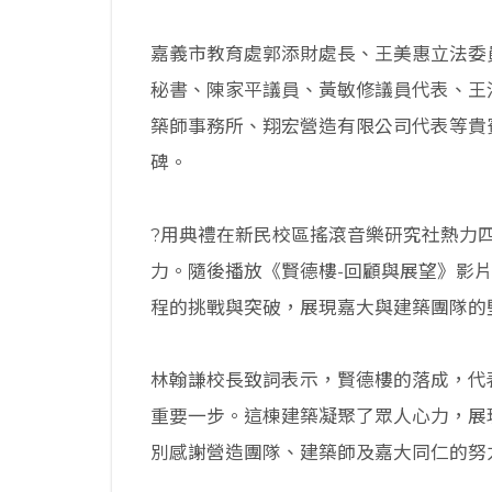
嘉義市教育處郭添財處長、王美惠立法委
秘書、陳家平議員、黃敏修議員代表、王
築師事務所、翔宏營造有限公司代表等貴
碑。
?用典禮在新民校區搖滾音樂研究社熱力
力。隨後播放《賢德樓-回顧與展望》影
程的挑戰與突破，展現嘉大與建築團隊的
林翰謙校長致詞表示，賢德樓的落成，代
重要一步。這棟建築凝聚了眾人心力，展
別感謝營造團隊、建築師及嘉大同仁的努