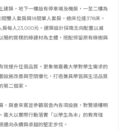
土建築，地下一樓設有停車場及機房，一至二樓為
0間雙人套房與18間單人套房，總床位達378床。
雙人房每人23,000元。建築設計採南北向配置以減
以簡約質樸的綠建材為主體，搭配保留原有綠樹與
有效提升住宿品質，更象徵嘉義大學對學生需求的
園設施改善與空間優化，打造兼具學習與生活品質
的第二個家。
幕，與會來賓並參觀宿舍內各項設施，對賢德樓明
。嘉大以實際行動落實「以學生為本」的教育理
現邁向永續與卓越的堅定步伐。