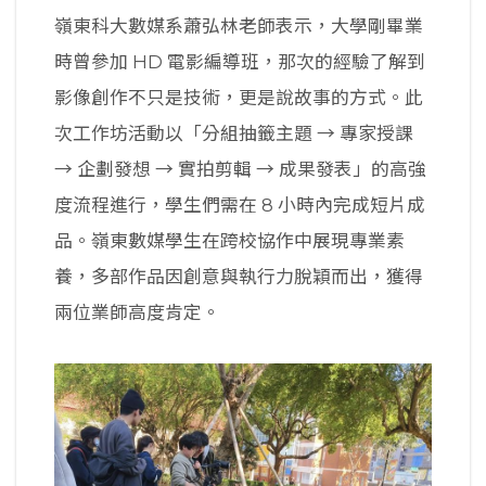
嶺東科大數媒系蕭弘林老師表示，大學剛畢業
時曾參加 HD 電影編導班，那次的經驗了解到
影像創作不只是技術，更是說故事的方式。此
次工作坊活動以「分組抽籤主題 → 專家授課
→ 企劃發想 → 實拍剪輯 → 成果發表」的高強
度流程進行，學生們需在 8 小時內完成短片成
品。嶺東數媒學生在跨校協作中展現專業素
養，多部作品因創意與執行力脫穎而出，獲得
兩位業師高度肯定。