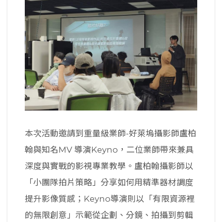
本次活動邀請到重量級業師-好萊塢攝影師盧柏
翰與知名MV 導演Keyno，二位業師帶來兼具
深度與實戰的影視專業教學。盧柏翰攝影師以
「小團隊拍片策略」分享如何用精準器材調度
提升影像質感；Keyno導演則以「有限資源裡
的無限創意」示範從企劃、分鏡、拍攝到剪輯