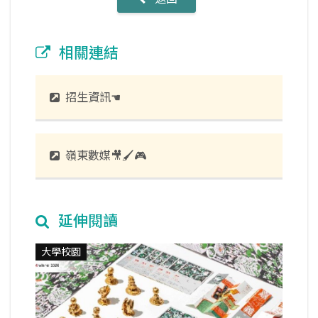
相關連結
招生資訊☚
嶺東數媒🎥🖌️🎮
延伸閱讀
大學校園