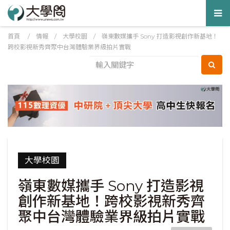
Tog
nav
首頁
/
情報
/
大學校園
/
嶺東數媒攜手 Sony 打造影視創作新基地！
跨校影視新秀齊聚中台灣體驗業界級拍片實戰
大學校園
嶺東數媒攜手 Sony 打造影視
創作新基地！跨校影視新秀齊
聚中台灣體驗業界級拍片實戰