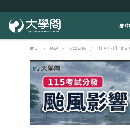
高
首頁
/
情報
/
大學考情
/
【115術科】准考