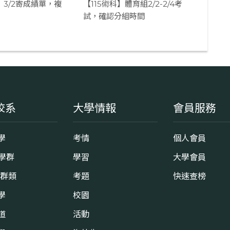
】3/2寄成績單，複
【115術科】體育組2/2-2/4考
試，確認分組時間
校系
大學情報
會員服務
學
考情
個人會員
8學群
學習
大學會員
0群類
考題
快速查榜
學
校園
道
活動