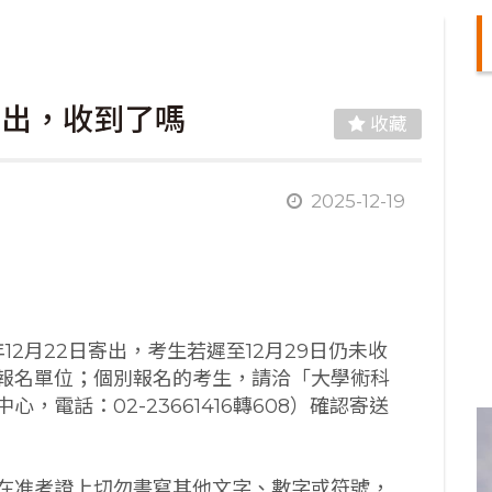
2寄出，收到了嗎
收藏
2025-12-19
年12月22日寄出，考生若遲至12月29日仍未收
報名單位；個別報名的考生，請洽「大學術科
電話：02-23661416轉608）確認寄送
在准考證上切勿書寫其他文字、數字或符號，