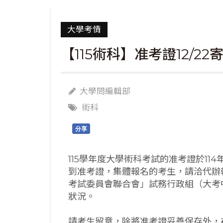
大學考情
【115術科】准考證12/2
大學問編輯部
術科
分享
115學年度大學術科考試的准考證於114
到准考證，集體報名的考生，請洽代辦
考試委員會聯合會」試務行政組（大考中心，
狀況。
請考生留意，除將准考證妥善保存外，