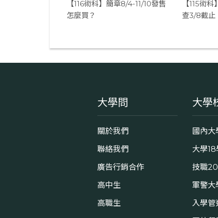
【116術科】簡章8/4-11/10發售
【115術科
怎麼買？
查3/8截止
大學問
大學
關於我們
國內大
聯絡我們
大學1
廣告行銷合作
技職2
高中生
軍警大
高職生
入學管