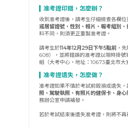
准考證印錯，怎麼辦？
收到准考證後，請考生仔細檢查各欄位
或居留證號、性別、相片、報考組別、
料不同，則須更正重製准考證。
請考生於
114
年12
月29
日下午5
點前
，先
608），並將錯誤的准考證以限時掛
組（大考中心，地址：10673臺北市
准考證遺失，怎麼做？
准考證如果不慎於考試前毀損或遺失，
照、駕駛執照、有照片的健保卡、身心
務辦公室申請補發。
若於考試結束後遺失准考證，則將不再