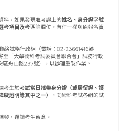
資料，如果發現准考證上的
姓名、身分證字號
選考項目及考區
等欄位，有任一欄與原報名資
聯絡試務行政組（電話：02-23661416轉
號寄至「大學術科考試委員會聯合會」試務行政
大安區舟山路237號），以辦理重製作業。
請考生於
考試當日攜帶身分證（或居留證、護
障礙證明等其中之一）
，向術科考試各組的試
補發，還請考生留意。