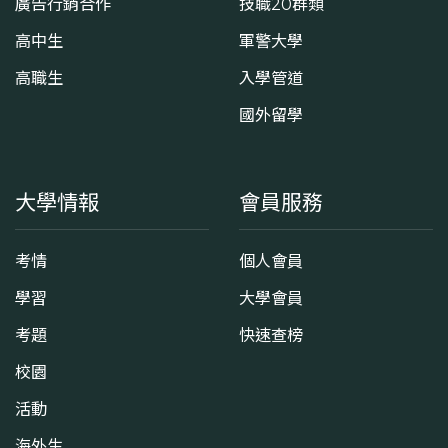
廣告行銷合作
技職20群類
高中生
軍警大學
高職生
入學管道
國外留學
大學情報
會員服務
考情
個人會員
學習
大學會員
考題
快速查榜
校園
活動
海外生