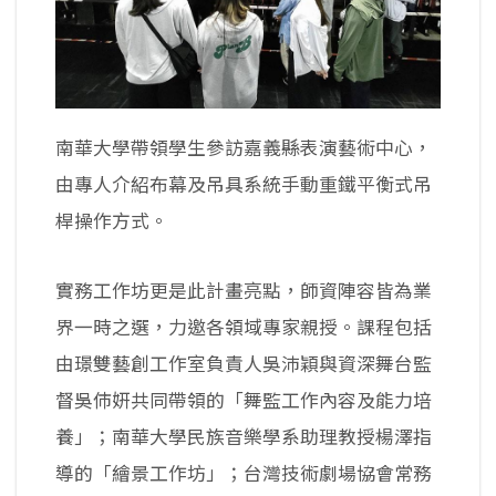
南華大學帶領學生參訪嘉義縣表演藝術中心，
由專人介紹布幕及吊具系統手動重鐵平衡式吊
桿操作方式。
實務工作坊更是此計畫亮點，師資陣容皆為業
界一時之選，力邀各領域專家親授。課程包括
由璟雙藝創工作室負責人吳沛穎與資深舞台監
督吳伂姸共同帶領的「舞監工作內容及能力培
養」；南華大學民族音樂學系助理教授楊澤指
導的「繪景工作坊」；台灣技術劇場協會常務