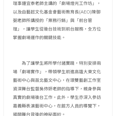
理事鍾宜泰老師主講的「劇場燈光工作坊」，
以及由藝起文化基金會藝術教育長(AEO)陳御
弼老師所講授的「票務行銷」與「前台管
理」，讓學生從後台技術到前台服務，全方位
掌握劇場運作的關鍵技能。
為了讓學生將所學付諸實踐，特別安排兩
場「劇場實作」，帶領學生前進高雄大東文化
藝術中心與苗北藝文中心，在璟雙藝創工作室
資深舞台監督吳伂姸老師的指導下，親身參與
真實的劇場後台工作。此外，學生亦深入參訪
嘉義縣表演藝術中心，在館方人員的導覽下，
揭開舞台背後的神秘面紗。