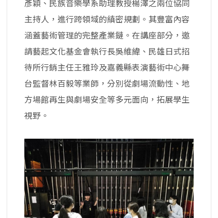
彥穎、民族音樂學系助理教授楊澤之兩位協同
主持人，進行跨領域的縝密規劃。其豐富內容
涵蓋藝術管理的完整產業鏈。在講座部分，邀
請藝起文化基金會執行長吳維緯、民雄日式招
待所行銷主任王雅玲及嘉義縣表演藝術中心舞
台監督林百毅等業師，分別從劇場流動性、地
方場館再生與劇場安全等多元面向，拓展學生
視野。