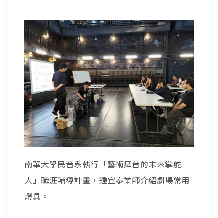
南華大學民音系執行「藝術舞台的未來掌舵
人」職涯輔導計畫，鍾宜泰業師介紹劇場常用
燈具。