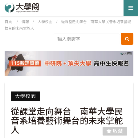
Tog
nav
首頁
/
情報
/
大學校園
/
從課堂走向舞台 南華大學民音系培養藝術
舞台的未來掌舵人
大學校園
從課堂走向舞台 南華大學民
音系培養藝術舞台的未來掌舵
人
收藏