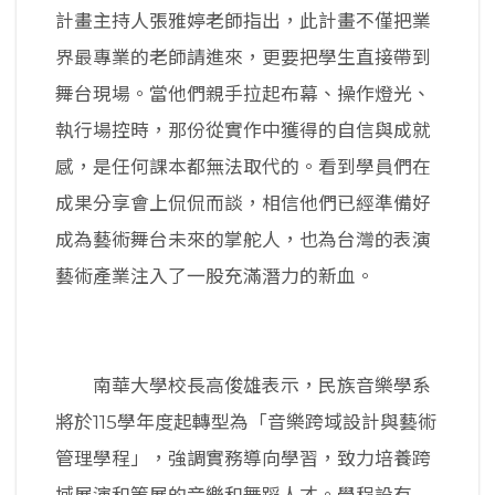
計畫主持人張雅婷老師指出，此計畫不僅把業
界最專業的老師請進來，更要把學生直接帶到
舞台現場。當他們親手拉起布幕、操作燈光、
執行場控時，那份從實作中獲得的自信與成就
感，是任何課本都無法取代的。看到學員們在
成果分享會上侃侃而談，相信他們已經準備好
成為藝術舞台未來的掌舵人，也為台灣的表演
藝術產業注入了一股充滿潛力的新血。
南華大學校長高俊雄表示，民族音樂學系
將於115學年度起轉型為「音樂跨域設計與藝術
管理學程」，強調實務導向學習，致力培養跨
域展演和策展的音樂和舞蹈人才。學程設有