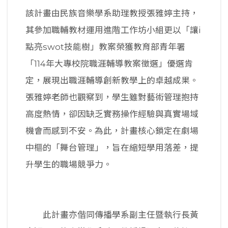
該計畫由民族音樂學系助理教授張雅婷主持，
其參加職輔教材運用進階工作坊小組更以「讓i
點亮swot技能樹」教案榮獲教育部青年署
「114年大專校院職涯輔導教案徵選」優選肯
定，展現出職涯輔導創新教學上的卓越成果。
張雅婷老師也觀察到，學生雖對藝術管理抱持
高度熱情，卻因缺乏實務操作經驗與真實場域
機會而感到不安。為此，計畫核心鎖定在劇場
中樞的「舞台管理」，旨在縮短學用落差，提
升學生的職場競爭力。
此計畫亦偕同傳播學系副主任暨執行長黃