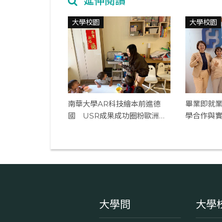
延伸閱讀
大學校園
大學校園
南華大學AR科技繪本前進德
畢業即就
國 USR成果成功圈粉歐洲萌
學合作與
娃
即戰力
大學問
大學