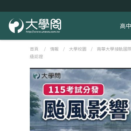
高
首頁
/
情報
/
大學校園
/
南華大學接軌國際
級認證