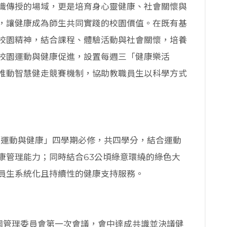
識傳授的場域，更是培育身心靈健康、社會關懷與
，讓健康成為師生共同實踐的校園價值。在既有基
校園精神，結合課程、體驗活動與社會關懷，培養
校園運動與健康促進，設置每週三「健康樂活
推動智慧健走競賽機制，協助教職員生以科學方式
「運動與健康」四學期必修，共四學分，結合運動
康管理能力；同時結合63公頃綠意環繞的綠色大
員生系統化且持續性的健康支持服務。
康校園管理委員會第一次會議，會中達成共識並決議健