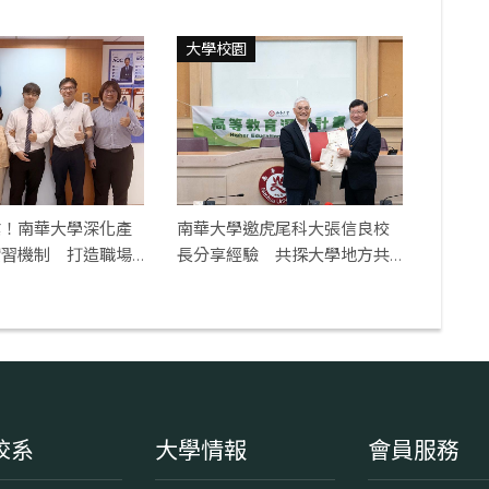
大學校園
業！南華大學深化產
南華大學邀虎尾科大張信良校
實習機制 打造職場
長分享經驗 共探大學地方共
好新典範
校系
大學情報
會員服務