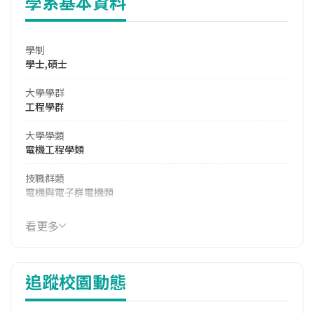
學系基本資料
學制
學士,碩士
大學學群
工程學群
大學學類
電機工程學類
技職群類
電機與電子群電機類
114年學費
看更多
16,900 元/學期
114年雜費
追蹤校園動態
9,100 元/學期
114年註冊率