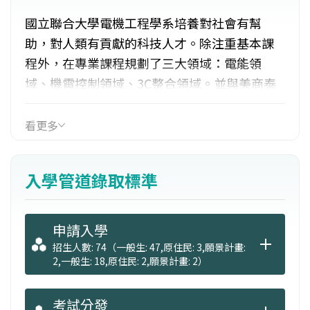
國立聯合大學電機工程學系培養對社會有幫
助，對人類有貢獻的科技人才。除注重基本課
程外，在專業課程規劃了三大領域：電能領
域、機電控制領域、3C整合領域。並與美商泰
瑞達公司、京元電子、億光電子、恩德科技和
錸德科技有合作的校外實習課程；且每年皆帶
看更多
領學生參訪國內知名廠商或研究機構。亦與美
商國家儀器公司簽約，成立國內第一個「校園
入學管道錄取標準
認證中心」，使學生可以在就學中，即可直接
在系上考取國際級證照；同時，美商Altera公司
與本校簽約成立校園聯合實驗室。
申請入學
招生人數: 74（一般生: 47,原住民: 3,願景計畫:
2,一般生: 18,原住民: 2,願景計畫: 2）
考試分發