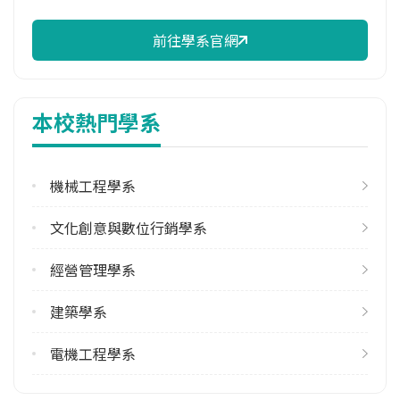
97.01%
前往學系官網
修輔系人數
113學年度上學期
1
本校熱門學系
雙主修人數
113學年度上學期
1
機械工程學系
學系電話
文化創意與數位行銷學系
(037)382469
經營管理學系
學系地址
苗栗縣苗栗市南勢里聯大2號
建築學系
電機工程學系