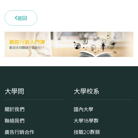
返回
大學問
大學校系
關於我們
國內大學
聯絡我們
大學18學群
廣告行銷合作
技職20群類