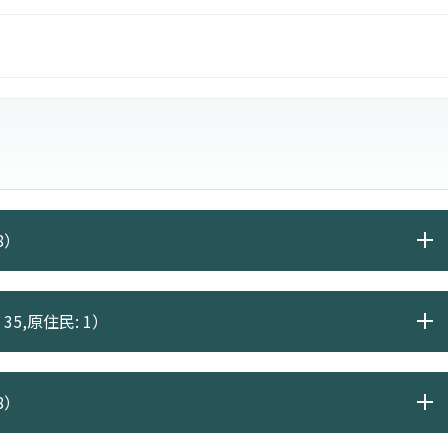
員、傳播事業、出版事業、編輯、社區服務工作等。
8）
35,原住民: 1）
8）