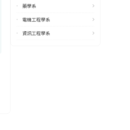
14
藥學系
雙主修人數
電機工程學系
113學年度上學期
27
資訊工程學系
113學年度下學期
28
學系電話
(06)2757575 #52200
學系地址
臺南市東區大學路1號