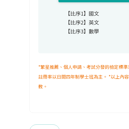
【比序1】國文
【比序2】英文
【比序3】數學
*繁星推薦、個人申請、考試分發的檢定標準
註冊率以日間四年制學士班為主。 *以上內
教。