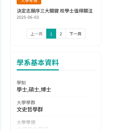
大學考情
決定志願序三大關鍵 校學士值得關注
2025-06-03
上一頁
1
2
下一頁
學系基本資料
學制
學士,碩士,博士
大學學群
文史哲學群
大學學類
中國語文學類