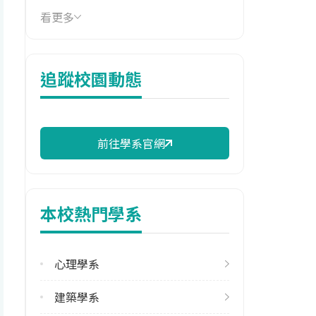
看更多
114年學費
17,830 元/學期
114年雜費
追蹤校園動態
7,380 元/學期
114年註冊率
98.31%
前往學系官網
校際選課人數
113學年度下學期
2
本校熱門學系
修輔系人數
113學年度上學期
心理學系
16
建築學系
113學年度下學期