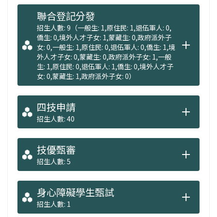
習體驗。
聯合登記分發
招生人數: 9（一般生: 1,原住民: 1,退伍軍人: 0,
在資源配置上，學系透過持續投入硬體設備與
僑生: 0,境外人才子女: 1,蒙藏生: 0,政府派外子
女: 0,一般生: 1,原住民: 0,退伍軍人: 0,僑生: 1,境
增加專業教學空間，並結合臺南文創園區等在
外人才子女: 0,蒙藏生: 0,政府派外子女: 1,一般
地資源，提供學生實作技能的訓練環境。由於
生: 1,原住民: 0,退伍軍人: 1,僑生: 0,境外人才子
女: 0,蒙藏生: 1,政府派外子女: 0）
教學方針強調「產學零落差」，其培育目標是
讓學生成為能掌握國內外趨勢、具備溝通特質
四技申請
的幕前幕後專業人員。畢業生之就業範圍廣
招生人數: 40
泛，涵蓋了音樂創作、舞台燈光音響、活動企
劃及音樂版權管理等高產值領域。
技優甄審
招生人數: 5
詳細資訊請參閱系所網址：
https://pmi.stust.edu.tw/
身心障礙學生甄試
招生人數: 1