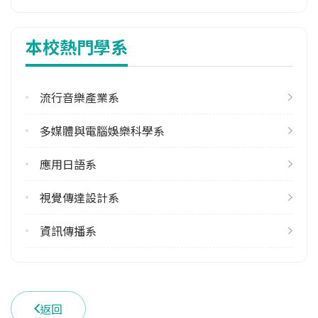
4
本校熱門學系
113學年度下學期
4
流行音樂產業系
學系電話
(06)2533131#7201
多媒體與電腦娛樂科學系
學系地址
臺南市永康區南台街一號
應用日語系
視覺傳達設計系
資訊傳播系
返回