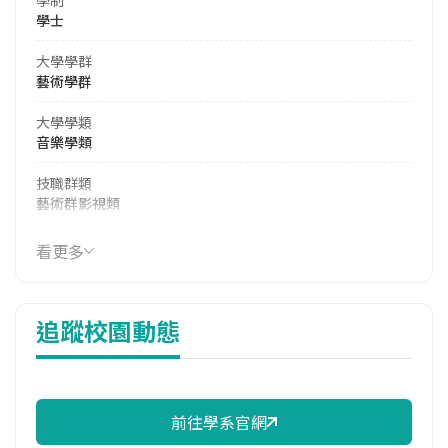
學士
大學學群
藝術學群
大學學類
音樂學類
技職群類
藝術群影視類
114年學費
看更多
40,815 元/學期
114年雜費
追蹤校園動態
14,455 元/學期
114年註冊率
97.56%
前往學系官網
修輔系人數
113學年度上學期