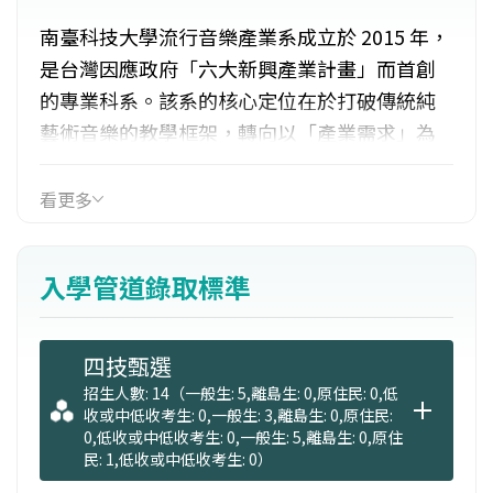
南臺科技大學流行音樂產業系成立於 2015 年，
是台灣因應政府「六大新興產業計畫」而首創
的專業科系。該系的核心定位在於打破傳統純
藝術音樂的教學框架，轉向以「產業需求」為
導向的跨領域教育。其設立背景旨在建立正式
的人才培育管道，透過強化產學合作機制，解
看更多
決過去流行音樂產業缺乏系統化教育的問題。
入學管道錄取標準
課程涵蓋流行音樂產業所需的四大專長領域：
創作表演、演藝經紀、錄音後製與舞台燈光音
響。學生可依興趣由「音樂創作及展演」或
四技甄選
「影音科技及舞台製作」擇一為主軸，並同時
招生人數: 14（一般生: 5,離島生: 0,原住民: 0,低
收或中低收考生: 0,一般生: 3,離島生: 0,原住民:
修習「演藝經紀」課程。透過垂直整合創作、
0,低收或中低收考生: 0,一般生: 5,離島生: 0,原住
後製及經紀的連貫流程，並結合數位設計學院
民: 1,低收或中低收考生: 0）
的異業資源，提供全方位的實務觀摩與多元學