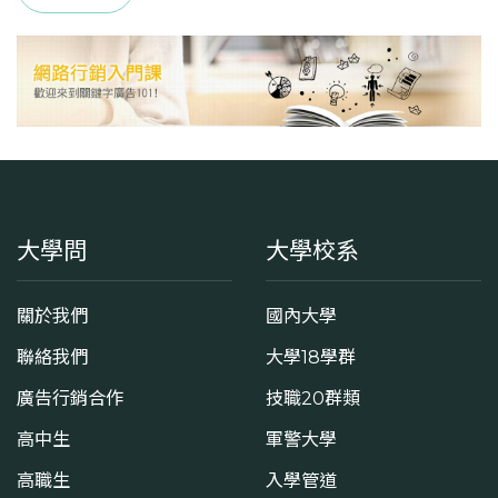
大學問
大學校系
關於我們
國內大學
聯絡我們
大學18學群
廣告行銷合作
技職20群類
高中生
軍警大學
高職生
入學管道