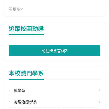
114年學費
看更多
39,264 元/學期
114年雜費
追蹤校園動態
14,966 元/學期
114年註冊率
59.09%
前往學系官網
校際選課人數
113學年度上學期
5
本校熱門學系
113學年度下學期
16
醫學系
修輔系人數
113學年度上學期
物理治療學系
3