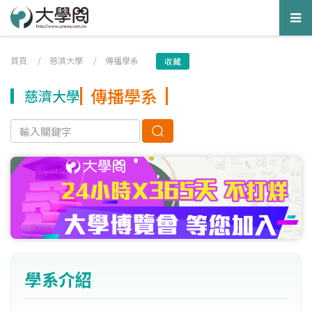
Tog
nav
首頁
/
慈濟大學
/
傳播學系
收藏
傳播學系
慈濟大學
學系介紹