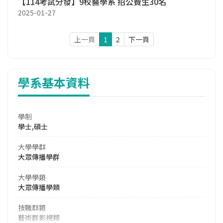
【114考試分發】9校醫學系 招公費生30名
2025-01-27
上一頁
1
2
下一頁
學系基本資料
學制
學士,碩士
大學學群
大眾傳播學群
大學學類
大眾傳播學類
技職群類
藝術群影視類