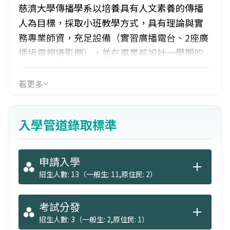
慈濟大學傳播學系以培養具有人文素養的傳播
人為目標，採取小班教學方式，具有理論與實
務專業師資，充足設備（實習廣播電台、2座廣
播級電視攝影棚），並在畢業前設計一學期的
產業界實習課程，使學生畢業後，立即與產業
界無縫接軌。在課程上，採取學群課程設計，
看更多
提供健康傳播、影像傳播及訊息設計三項專業
學群供學生自由選擇，媒体製作暨教學中心，
入學管道錄取標準
亦開設數位媒体學程廣播電視學群，培養學生
多元專長。
申請入學
招生人數: 13（一般生: 11,原住民: 2）
考試分發
招生人數: 3（一般生: 2,原住民: 1）