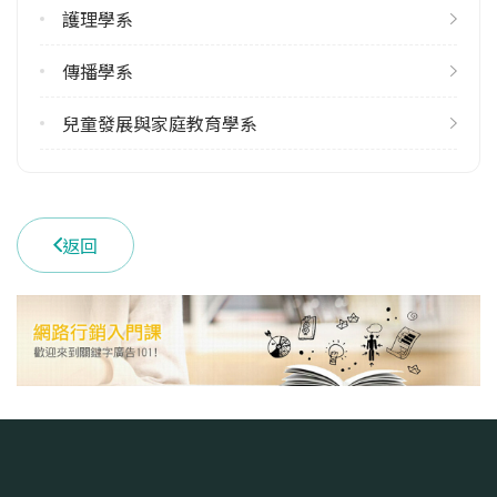
113學年度下學期
護理學系
1
傳播學系
雙主修人數
113學年度上學期
兒童發展與家庭教育學系
3
113學年度下學期
3
返回
學系電話
(03)8565301 #2810
學系地址
花蓮縣花蓮市中央路三段701號