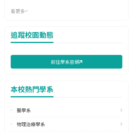
114年學費
看更多
38,023 元/學期
114年雜費
追蹤校園動態
8,808 元/學期
114年註冊率
63.89%
前往學系官網
校際選課人數
113學年度上學期
10
本校熱門學系
113學年度下學期
6
醫學系
雙主修人數
113學年度上學期
物理治療學系
1