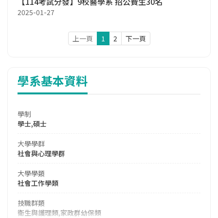
【114考試分發】9校醫學系 招公費生30名
2025-01-27
上一頁
1
2
下一頁
學系基本資料
學制
學士,碩士
大學學群
社會與心理學群
大學學類
社會工作學類
技職群類
衛生與護理類,家政群幼保類