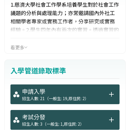
1.慈濟大學社會工作學系培養學生對於社會工作
議題的分析與處理能力；亦常邀請國內外社工
相關學者專家或實務工作者，分享研究或實務
經驗。2.學生四年內有兩次的實習。透過實習的
學習，可讓學生更加貼近社會工作實務工作之
運作。3.透過課程安排，不定期至社會福利機構
看更多
參觀，除增進與當地社福機構對話之機會，並
進一步擴展合作的機會。4.慈濟基金會無論於社
入學管道錄取標準
會福利、醫療與國際援助上，均已累積相當的
成功經驗，本系學生可利用慈濟資源從事相關
的服務學習。
申請入學
招生人數: 21（一般生: 19,原住民: 2）
考試分發
招生人數: 3（一般生: 1,原住民: 2）