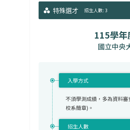
特殊選才
招生人數: 3
115學
國立中央
入學方式
不須學測成績，多為資料審
校系簡章)。
招生人數