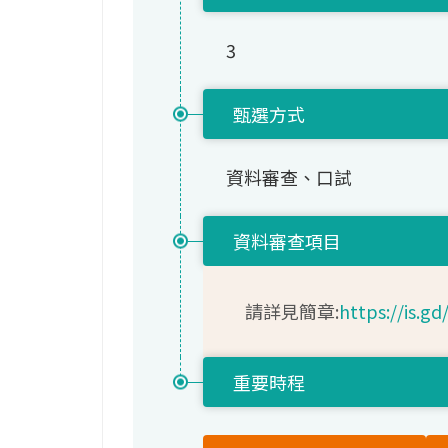
3
甄選方式
資料審查、口試
資料審查項目
請詳見簡章:
https://is.gd
重要時程