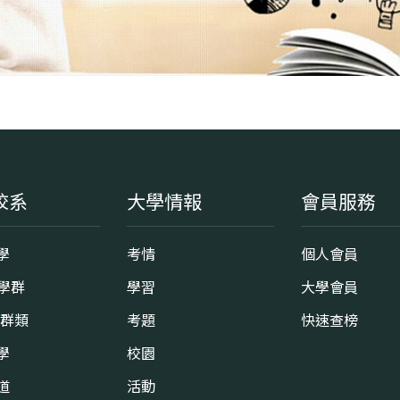
校系
大學情報
會員服務
學
考情
個人會員
8學群
學習
大學會員
0群類
考題
快速查榜
學
校園
道
活動