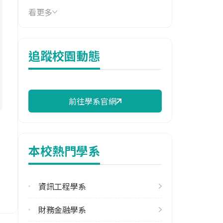
看更多
技職群類
機械群,電機與電子群電機類,衛生
與護理類
追蹤校園動態
114年學費
17,490 元/學期
114年雜費
前往學系官網
10,950 元/學期
114年註冊率
100.00%
本校熱門學系
修輔系人數
113學年度上學期
資訊工程學系
5
113學年度下學期
財務金融學系
4