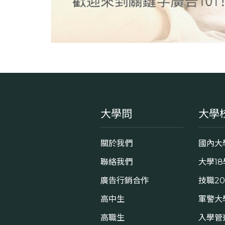
大學問
大學
關於我們
國內大
聯絡我們
大學1
廣告行銷合作
技職2
高中生
軍警大
高職生
入學管