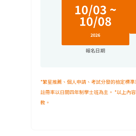
10/03 ~
10/08
2026
報名日期
*繁星推薦、個人申請、考試分發的檢定標準
註冊率以日間四年制學士班為主。 *以上內
教。