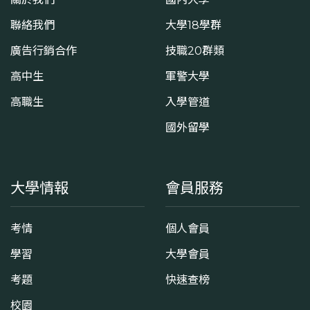
聯絡我們
大學18學群
廣告行銷合作
技職20群類
高中生
軍警大學
高職生
入學管道
國外留學
大學情報
會員服務
考情
個人會員
學習
大學會員
考題
快速查榜
校園