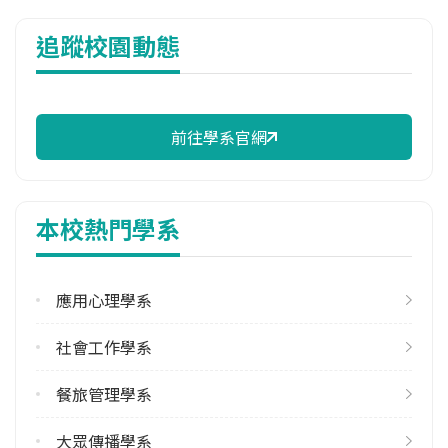
114年雜費
追蹤校園動態
11,320 元/學期
114年註冊率
93.04%
前往學系官網
校際選課人數
113學年度上學期
1
本校熱門學系
113學年度下學期
1
應用心理學系
修輔系人數
113學年度下學期
社會工作學系
1
餐旅管理學系
學系電話
(03)5302255 #5412
大眾傳播學系