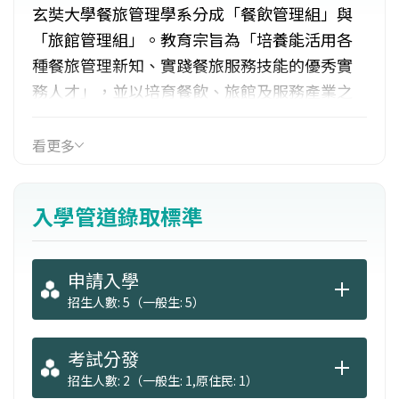
玄奘大學餐旅管理學系分成「餐飲管理組」與
「旅館管理組」。教育宗旨為「培養能活用各
種餐旅管理新知、實踐餐旅服務技能的優秀實
務人才」，並以培育餐飲、旅館及服務產業之
基、中階層服務人才為目標。學生畢業後，在
就業方面主要發展範圍包含：旅館管理、物業
看更多
管理、餐館管理、高齡養生村管理、俱樂部、
休閒教育會議中心、會議展覽管理、宴會管
入學管道錄取標準
理、觀光旅遊服務等相關行業。
申請入學
招生人數: 5（一般生: 5）
考試分發
招生人數: 2（一般生: 1,原住民: 1）