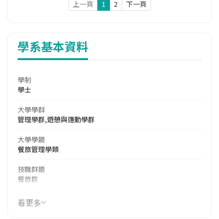
上一頁
1
2
下一頁
學系基本資料
學制
學士
大學學群
管理學群,遊憩與運動學群
大學學類
餐旅管理學類
技職群類
餐旅群
114年學費
看更多
39,658 元/學期