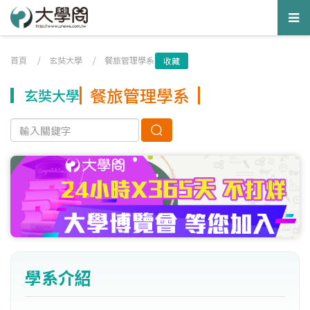
Tog
nav
首頁
/
玄奘大學
/
餐旅管理學系
收藏
餐旅管理學系
玄奘大學
學系介紹