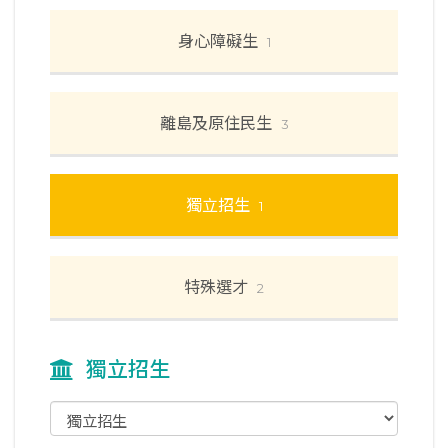
身心障礙生
1
離島及原住民生
3
獨立招生
1
特殊選才
2
獨立招生