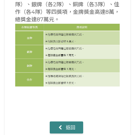
隊）、銀牌（各2隊）、銅牌（各3隊）、佳
作（各4隊）等四獎項，金牌獎金高達8萬，
總獎金達87萬元。
返回