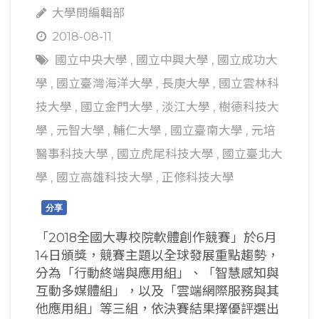
大學問編輯部
2018-08-11
國立中央大學
,
國立中興大學
,
國立成功大
學
,
國立臺灣海洋大學
,
長庚大學
,
國立雲林科
技大學
,
國立金門大學
,
淡江大學
,
樹德科技大
學
,
元智大學
,
輔仁大學
,
國立臺南大學
,
元培
醫事科技大學
,
國立虎尾科技大學
,
國立臺北大
學
,
國立高雄科技大學
,
正修科技大學
分享
「2018全國大專校院軟體創作競賽」於6月
14日頒獎，競賽主題以全球發展重點趨勢，
分為「行動終端與應用組」、「智慧感知與
互動多媒體組」，以及「雲端網際服務與其
他應用組」等三組，依決賽結果擇優評選出