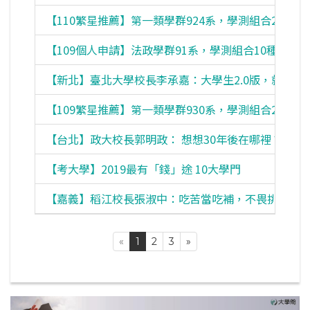
【110繁星推薦】第一類學群924系，學測組合21種
【109個人申請】法政學群91系，學測組合10種
【新北】臺北大學校長李承嘉：大學生2.0版，就等不
【109繁星推薦】第一類學群930系，學測組合21種
【台北】政大校長郭明政： 想想30年後在哪裡？就知
【考大學】2019最有「錢」途 10大學門
【嘉義】稻江校長張淑中：吃苦當吃補，不畏挑戰
«
1
2
3
»