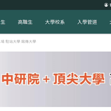
中生
高職生
大學校系
入學管道
場 駐站大學 銘傳大學