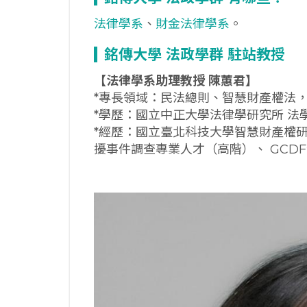
法律學系
、
財金法律學系
。
銘傳大學
法政學群
駐站教授
【法律學系助理教授
陳蕙君】
*專長領域：民法總則、智慧財產權法
*學歷：國立中正大學法律學研究所 法
*經歷：國立臺北科技大學智慧財產權
擾事件調查專業人才（高階）、 GCDF全