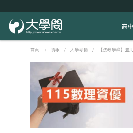
高
首頁
/
情報
/
大學考情
/
【法政學群】臺北