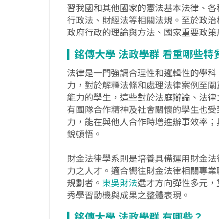
習我國和其他國家的憲法基本法律、各
行政法、財經法等相關法規。至於政治
政府行政的理論與方法、國家重要政策
銘傳大學
法政學群
看重哪些特
法律是一門強調合理性和邏輯性的學科
力，對於解釋法條和處理法律案例至關
能力的學生，這些對於法庭辯論、法律
有團隊合作精神及社會關懷的學生也受
力，能在與他人合作時增進辦事效率；
銳頓悟。
財金法律學系則是培養具備運用財金法
力之人才。適合嚮往財金法律相關專業
規劃者。
東吳財法
選才方向彈性多元，
秀學習動機與成果之整體表現。
銘傳大學
法政學群
有哪些？