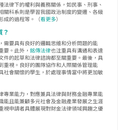
種法律下的權利與義務關係，如民事、刑事、
相關科系則是學習我國政治制度的變遷、各級
形成的過程等。（
看更多
）
質？
，需要具有良好的邏輯思維和分析問題的能
重要。此外，
銘傳法律
也注重具有溝通和表達
文件的起草和法律諮詢都至關重要。最後，具
到重視。良好的團隊協作和人際關係管理能
具社會關懷的學生，於處理事情當中將更加敏
律專業能力，對應兼具法律與財務金融專業能
職能且能兼顧多元社會及金融產業發展之生涯
重視申請者具體展現對財金法律領域興趣之優