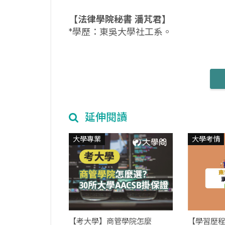
【法律學院秘書
潘芃君】
*學歷：東吳大學社工系。
延伸閱讀
大學專業
大學考情
【考大學】商管學院怎麼
【學習歷程