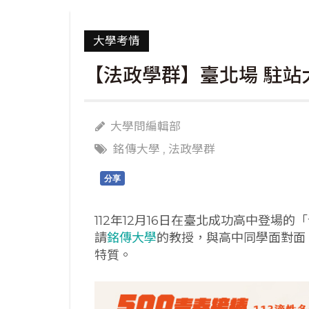
大學考情
【法政學群】臺北場 駐站
大學問編輯部
銘傳大學
,
法政學群
分享
112年12月16日在臺北成功高中登場
請
銘傳大學
的教授，與高中同學面對面
特質。