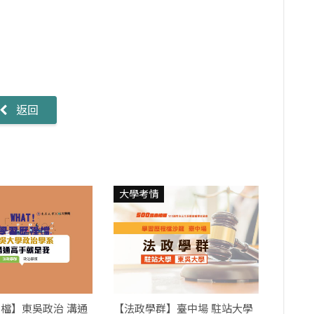
返回
大學考情
檔】東吳政治 溝通
【法政學群】臺中場 駐站大學