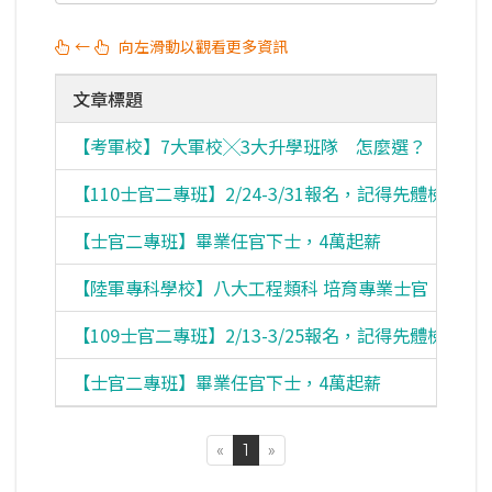
←
向左滑動以觀看更多資訊
文章標題
【考軍校】7大軍校╳3大升學班隊 怎麼選？
考
【110士官二專班】2/24-3/31報名，記得先體檢
考
【士官二專班】畢業任官下士，4萬起薪
考
【陸軍專科學校】八大工程類科 培育專業士官
考
【109士官二專班】2/13-3/25報名，記得先體檢
考
【士官二專班】畢業任官下士，4萬起薪
考
«
1
»