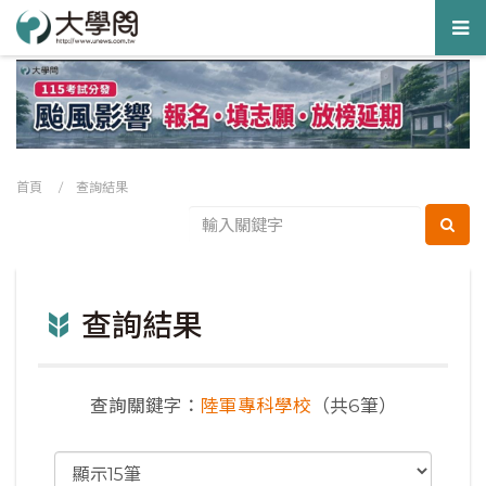
Tog
nav
首頁
/ 查詢結果
查詢結果
查詢關鍵字：
陸軍專科學校
（共6筆）