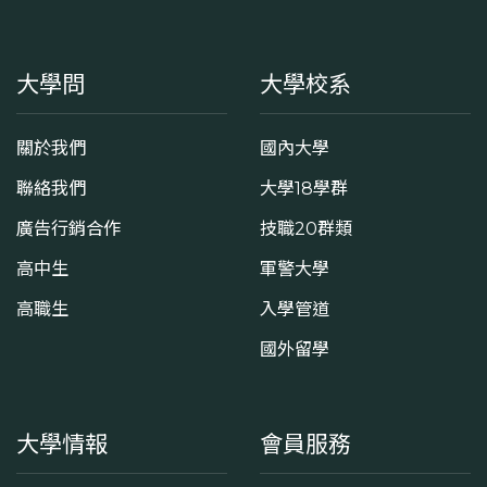
大學問
大學校系
關於我們
國內大學
聯絡我們
大學18學群
廣告行銷合作
技職20群類
高中生
軍警大學
高職生
入學管道
國外留學
大學情報
會員服務