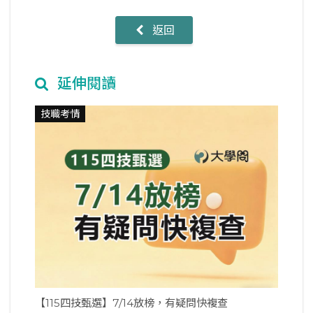
返回
延伸閱讀
技職考情
【115四技甄選】7/14放榜，有疑問快複查