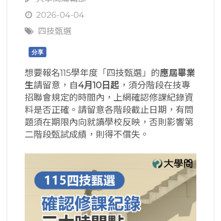
2026-04-04
四技甄選
分享
想要報名115學年度「四技甄選」的
應屆畢業
生
請留意，自
4月10日起
，須分階段在技專
招聯會規定的時間內，上網確認修課紀錄資
料是否正確。請留意各階段截止日期，有問
題須在期限內向就讀學校反映，否則影響第
二階段甄試成績，則得不償失。