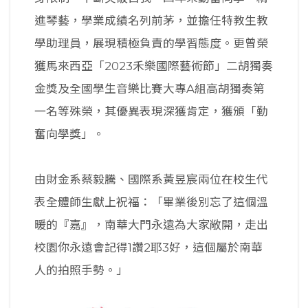
進琴藝，學業成績名列前茅，並擔任特教生教
學助理員，展現積極負責的學習態度。更曾榮
獲馬來西亞「2023禾樂國際藝術節」二胡獨奏
金獎及全國學生音樂比賽大專A組高胡獨奏第
一名等殊榮，其優異表現深獲肯定，獲頒「勤
奮向學獎」。
由財金系蔡毅騰、國際系黃昱宸兩位在校生代
表全體師生獻上祝福：「畢業後別忘了這個溫
暖的『嘉』，南華大門永遠為大家敞開，走出
校園你永遠會記得1讚2耶3好，這個屬於南華
人的拍照手勢。」