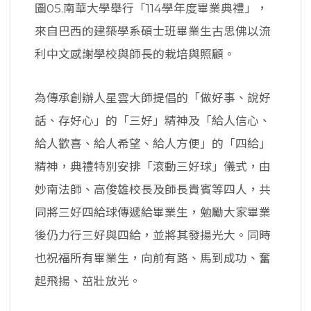
圖05.南華大學舉行「114學年度畢業典禮」，
來自巴西的建築學系碩士班畢業生古思佛以流
利中文感謝學校與師長的栽培與照顧。
為傳承創辦人星雲大師提倡的「做好事、說好
話、存好心」的「三好」精神及「給人信心、
給人歡喜、給人希望、給人方便」的「四給」
精神，典禮特別安排「滾動三好球」儀式，由
妙南法師、高俊雄校長及師長貴賓等四人，共
同將三好四給球傳遞給畢業生，勉勵大家畢業
後仍力行三好與四給，並將其發揚光大。同時
也祝福所有畢業生，向前有路、馬到成功、奮
起飛揚、茁壯放光。