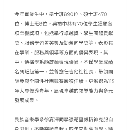
今年畢業生中，學士班890位、碩士班470
位、博士班8位。典禮中共有70位學生獲頒各
項榮譽獎項，包括學行卓越獎、學生團體貢獻
獎、服務學習菁英獎及勤奮向學獎等，表彰其
在學業、服務與領導等方面的優異表現。其
中，傳播學系顏毓嬌表現優異，不僅學業成績
名列班級第一，並曾擔任吉他社社長，帶領團
隊參與全國性社團競賽屢獲佳績，更獲選為115
年大專優秀青年，展現卓越的領導能力與多元
發展成果。
民族音樂學系徐嘉澤同學憑藉堅毅精神克服自
身限制，不斷突破自我。四年來勤奮向學、精