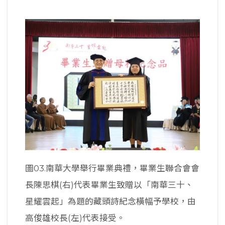
圖03.南華大學舉行畢業典禮，畢業生聯合會會
長陳思棋(右)代表畢業生致贈以「南華三十、
星耀雲起」為題的藏頭詩紀念橫幅予學校，由
高俊雄校長(左)代表接受。