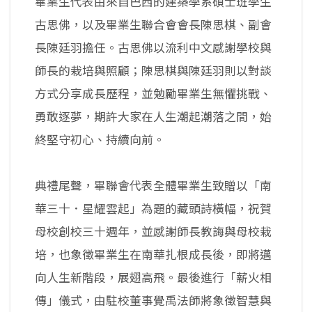
畢業生代表由來自巴西的建築學系碩士班學生
古思佛，以及畢業生聯合會會長陳思棋、副會
長陳廷羽擔任。古思佛以流利中文感謝學校與
師長的栽培與照顧；陳思棋與陳廷羽則以對談
方式分享成長歷程，並勉勵畢業生無懼挑戰、
勇敢逐夢，期許大家在人生潮起潮落之間，始
終堅守初心、持續向前。
典禮尾聲，畢聯會代表全體畢業生致贈以「南
華三十．星耀雲起」為題的藏頭詩橫幅，祝賀
母校創校三十週年，並感謝師長教誨與母校栽
培，也象徵畢業生在南華扎根成長後，即將邁
向人生新階段，展翅高飛。最後進行「薪火相
傳」儀式，由駐校董事覺禹法師將象徵智慧與