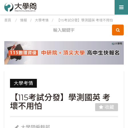
Tog
nav
首頁
/
情報
/
大學考情
/
【115考試分發】學測國英 考壞不用怕
大學考情
【115考試分發】學測國英 考
壞不用怕
收藏
大學問編輯部