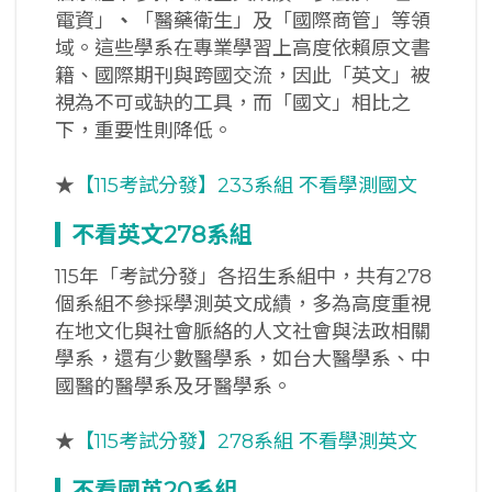
電資」
、
「醫藥衛生」及「國際商管」等領
域。這些學系在專業學習上高度依賴原文書
籍、國際期刊與跨國交流，因此「英文」被
視為不可或缺的工具，而「國文」相比之
下，重要性則降低。
★
【115考試分發】233系組 不看學測國文
不看英文278
系組
115年「考試分發」各招生系組中，共有278
個系組不參採學測英文成績，多為高度重視
在地文化與社會脈絡的人文社會與法政相關
學系，還有少數醫學系，如台大醫學系、中
國醫的醫學系及牙醫學系。
★
【115考試分發】278系組 不看學測英文
不看國英20
系組