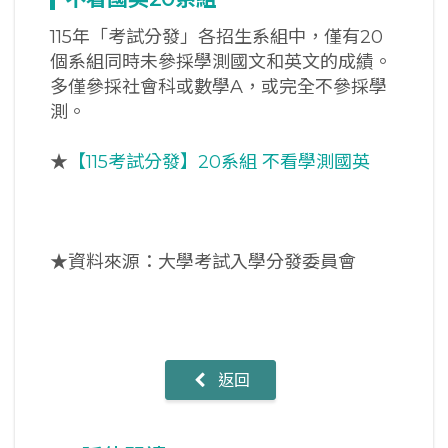
115年「考試分發」各招生系組中，僅有20
個系組同時未參採學測國文和英文的成績。
多僅參採社會科或數學A，或完全不參採學
測。
★
【115考試分發】20系組 不看學測國英
★資料來源：大學考試入學分發委員會
返回