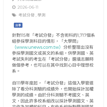
2026-06-11
考試分發
,
學測
分享
針對115年「考試分發」不含術科的1,717個系
組參採學測科目的情形，「大學問」
（www.unews.com.tw）
分析整理出沒有
參採學測國文或英文的系組，供學測國、英
考試失利的考生在「考試分發」選填志願時
做個參考，也可以在其中找到心目中理想校
系。
自111學年度起，「考試分發」這個入學管道
除了看分科測驗的成績外，也開始採計加權
學測的成績。由於分科測驗不考國文、英
文，因此許多校系組改以採計學測國文、英
文作為加權的科目，有些系組針對學測國英