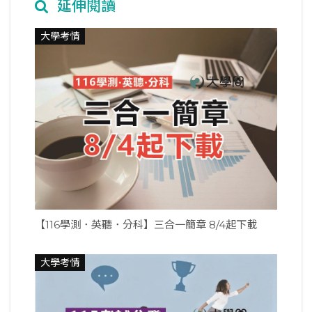
延伸閱讀
大學考情
【116學測．英聽．分科】三合一簡章 8/4起下載
大學考情