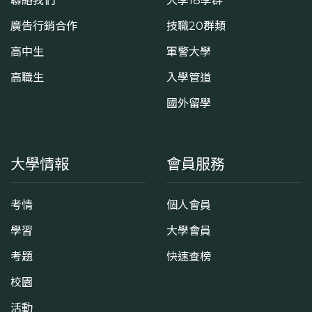
廣告行銷合作
技職20群類
高中生
軍警大學
高職生
入學管道
國外留學
大學情報
會員服務
考情
個人會員
學習
大學會員
考題
快速查榜
校園
活動