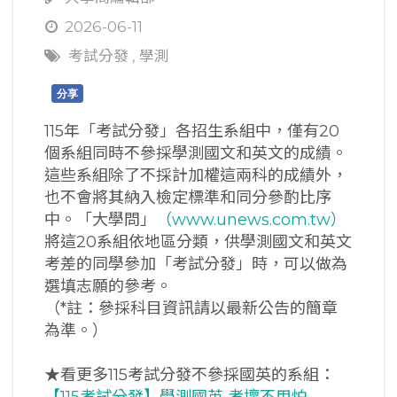
2026-06-11
考試分發
,
學測
分享
115年「考試分發」各招生系組中，僅有20
個系組同時不參採學測國文和英文的成績。
這些系組除了不採計加權這兩科的成績外，
也不會將其納入檢定標準和同分參酌比序
中。「大學問」
（www.unews.com.tw）
將這20系組依地區分類，供學測國文和英文
考差的同學參加「考試分發」時，可以做為
選填志願的參考。
（*註：參採科目資訊請以最新公告的簡章
為準。）
★看更多115考試分發不參採國英的系組：
【115考試分發】學測國英 考壞不用怕