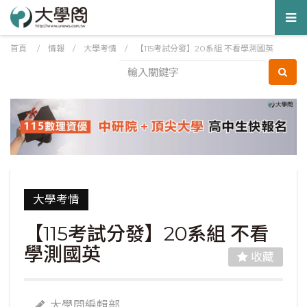
Tog
nav
首頁
/
情報
/
大學考情
/
【115考試分發】20系組 不看學測國英
大學考情
【115考試分發】20系組 不看
學測國英
收藏
大學問編輯部