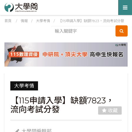
Tog
nav
首頁
/
情報
/
大學考情
/
【115申請入學】缺額7823，流向考試分發
大學考情
【115申請入學】缺額7823，
流向考試分發
收藏
大學問編輯部