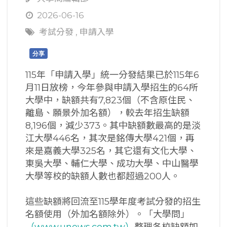
2026-06-16
考試分發
,
申請入學
分享
115年「申請入學」統一分發結果已於115年6
月11日放榜，今年參與申請入學招生的64所
大學中，缺額共有7,823個（不含原住民、
離島、願景外加名額），較去年招生缺額
8,196個，減少373。其中缺額數最高的是淡
江大學446名，其次是銘傳大學421個，再
來是嘉義大學325名，其它還有文化大學、
東吳大學、輔仁大學、成功大學、中山醫學
大學等校的缺額人數也都超過200人。
這些缺額將回流至115學年度考試分發的招生
名額使用（外加名額除外）。「大學問」
（www.unews.com.tw）
整理各校缺額如