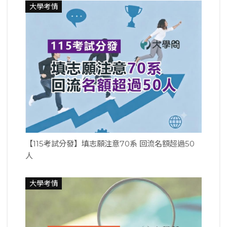
大學考情
【115考試分發】填志願注意70系 回流名額超過50
人
大學考情