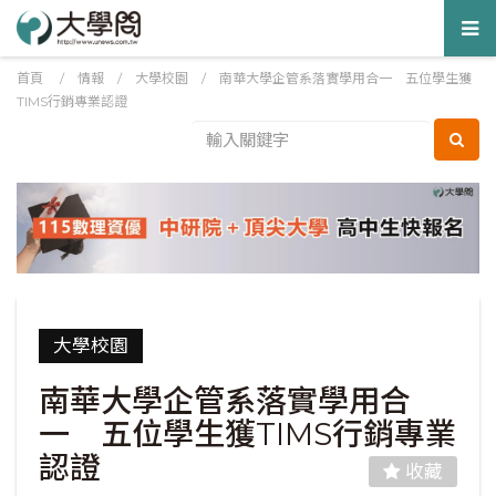
Tog
nav
首頁
/
情報
/
大學校園
/
南華大學企管系落實學用合一 五位學生獲
TIMS行銷專業認證
大學校園
南華大學企管系落實學用合
一 五位學生獲TIMS行銷專業
認證
收藏