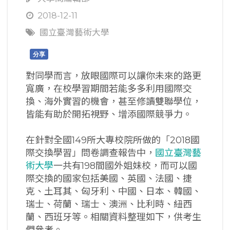
2018-12-11
國立臺灣藝術大學
分享
對同學而言，放眼國際可以讓你未來的路更
寬廣，在校學習期間若能多多利用國際交
換、海外實習的機會，甚至修讀雙聯學位，
皆能有助於開拓視野、增添國際競爭力。
在針對全國149所大專校院所做的「2018國
際交換學習」問卷調查報告中，
國立臺灣藝
術大學
一共有198間國外姐妹校，而可以國
際交換的國家包括美國、英國、法國、捷
克、土耳其、匈牙利、中國、日本、韓國、
瑞士、荷蘭、瑞士、澳洲、比利時、紐西
蘭、西班牙等。相關資料整理如下，供考生
們參考。