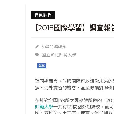
特色課程
【2018國際學習】調查報
大學問編輯部
國立彰化師範大學
分享
對同學而言，放眼國際可以讓你未來的
換、海外實習的機會，甚至修讀雙聯學
在針對全國149所大專校院所做的「2
師範大學
一共有171間國外姐妹校，
國、西班牙、土耳其、捷克、保加利亞