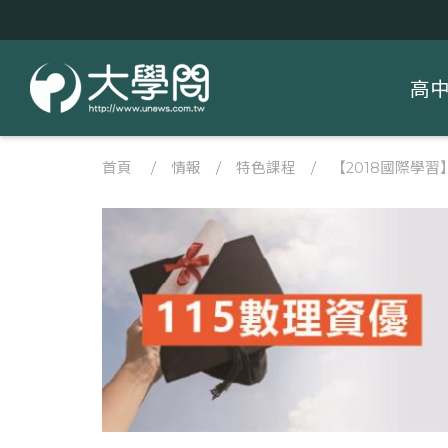
高
首頁
/
情報
/
特色課程
/
【2018國際學