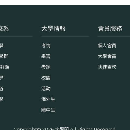
校系
大學情報
會員服務
學
考情
個人會員
8學群
學習
大學會員
0群類
考題
快速查榜
學
校園
道
活動
學
海外生
國中生
Copyright© 2026
大學問
All Rights Reserved.