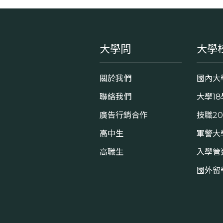
大學問
大學
關於我們
國內大
聯絡我們
大學1
廣告行銷合作
技職2
高中生
軍警大
高職生
入學管
國外留