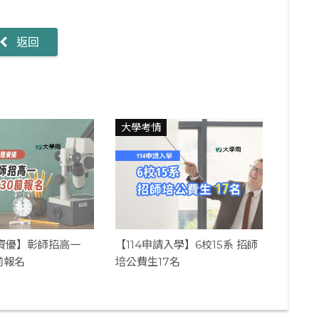
返回
大學考情
理資優】彰師招高一
【114申請入學】6校15系 招師
前報名
培公費生17名